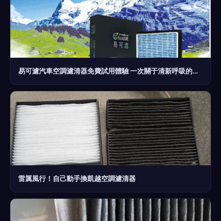
易可濾汽車空調濾清器免費試用體驗 一次關于清新呼吸的深度評測
雷厲風行！自己動手換凱越空調濾清器