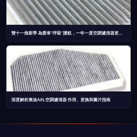
雙十一煥新季 為愛車“呼吸”護航，一年一度空調濾清器更換指南
深度解析奧迪A6L空調濾清器 作用、更換與圖片指南