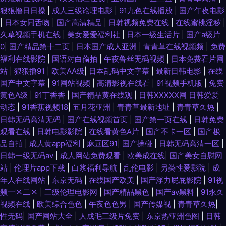
狠狠撸日日操
|
成人三级论理电影
|
91九色在线播放
|
国产午夜电影
|
日本女同舌吻
|
国产高清精品
|
日韩视频免费在线
|
在线蜜桃淫秽
|
久草视频手机在线
|
美女爱爱福利社
|
日本一级生活片
|
国产a级片
0
|
国产精品第十二页
|
日本国产成人亚洲
|
青青草在线视频频
|
免费
福利在线影院
|
国语对白偷拍
|
午夜鲁丝无码视频
|
日本免费看片网
站
|
狠狠撸91
|
欧美AA级
|
日本乱码中文字幕
|
最新日韩电影
|
在线
国产中文字幕
|
91网站视频
|
高清影视在线看
|
91视频手机版
|
免费
黄色A级
|
91丁香香
|
国产精品黄在线观
|
日韩XXXXX网 日韩爱爱
动态
|
91香蕉视频18
|
五月花亚洲
|
青青草最新地址
|
青青草久热
|
日韩无码高清无码
|
国产在线视频首页
|
国产第一页在线
|
日韩免费
观看在线
|
日韩电影影院
|
在线看黄色A片
|
国产不卡一区
|
国产极
品自拍
|
成人黄app福利
|
麻豆区91
|
国产操碰
|
日韩无码高清一区
|
日韩一级无码av
|
成人网站免费观看
|
欧美成在线
|
国产美女自慰网
站
|
伦理片app下载
|
白浆福利导航
|
乱伦电影
|
另类性爱影院
|
成
年人在线网站
|
东京无码
|
在线国产欧美
|
国产浮力屁屁影院
|
91视
频一区二区
|
三级伦理电影网
|
国产精品黑色
|
国产av黑料
|
91永久
视频在线
|
欧美综合色色
|
午夜色色男
|
国产传媒视
|
青青草久热
|
性无码
|
国产网站大全
|
人成毛三级片免费
|
东京热亚洲色图
|
日韩