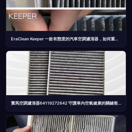
EraClean Keeper 一款有態度的汽車空調濾清器，如何重新定義車內呼吸安全
寶馬空調濾清器64119272642 守護車內空氣健康的關鍵衛士