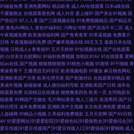
91碰超免费
亚洲色图网站
精品欧美
成人AV在线观看
日本a级在线
干露脸熟女
在线观看黄色网
成人抖音
爰上碰91
国产美女91视频
国
产情侣片
97人人看
国产三级视频在线
91免费视频精品
国产精品另
类
黄色AV网站人
黄色91福利社
污网址18禁
国产高清不卡二区
成人
午夜视频免费
欧美激情福利网
国产青青青草
91草逼视频
免费看片
日韩
午夜视频福利免费
国产嫩草视频在线
69叉叉叉
最新日本在线
视频
日韩成人a
青青操91
五月天婷婷
91短视频在线
国产在线观看
的
白丝美女自慰网站
91福利免费视频
加勒比91AV
91在线观看
黄网
站av在线
国产视频
狠狠擼狠狠擼
91桃色小视频
91激情
91干啪啪
青
青操青青干
主播诱惑无码专区
欧美视频电影
91播放
麻豆桃色网站
亚洲欧美国产另类
欧美伦理另类
国产刺激对白
在线观看91精品
欧
美成年视频
操碰操揉
成人微拍福利导航
亚洲欧美国产日韩
成年在
线观看免费
岛国精品在线播放
狠狠撸第四色
欧美一页
女同电影在
线观看
91网国产尤物在
毛片网站黄色
狼人三级片
高清男同
国产日
韩伦理淫
成年免费视频
亚洲欧美中文视频
东京热亚洲色图
蜜桃成
人超碰网
91精品小视频
久草福利免费视影
五月天堂网
国产AV日韩
AV
91爱爱网址|91爱爱影院|91爱操色站|91爱操熟女|91爱操综合|91
爱豆传媒|91爱豆传媒国产|91爱豆传媒入口|91爱搞搞|91爱啪啪
成人