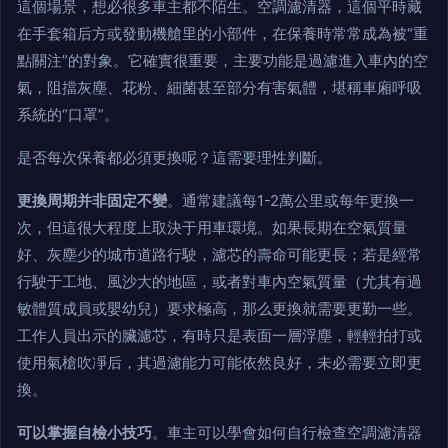
這個場景，想必很多車主都不陌生。空調濾清器，這個平時藏
在手套箱后方或發動機艙里的小部件，在保養時常常成為被“重
點關注”的對象。它確實很重要，主要功能是過濾進入車內的空
氣，阻擋灰塵、花粉、細菌甚至部分有害氣體，堪稱車廂呼吸
系統的“口罩”。
是否每次保養都必須更換呢？這需要理性判斷。
更換周期并非固定不變
。通常建議每1-2萬公里或每年更換一
次，但這很大程度上取決于用車環境。如果長期在空氣質量
好、灰塵少的城市道路行駛，濾芯的壽命可能更長；若是經常
行駛于工地、風沙大的地區，或者對車內空氣質量（尤其有過
敏體質成員或嬰幼兒）要求極高，那么更換就需要更勤一些。
工作人員出示的臟濾芯，有時只是表面一層浮塵，輕輕拍打或
使用氣槍吹凈后，其過濾能力可能依然良好，未必需要立即更
換。
可以掌握自檢小技巧
。車主可以學會如何自行檢查空調濾清器