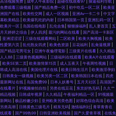
高清视频免费
|
成年人午夜影院
|
超碰在线观看97
|
操逼福利导航
|
免费观看三级视频
|
国产精品免费一区
|
初中吃瓜一区二区
|
欧美亚
洲国产在线
|
欧美性交网
|
成人一区视频
|
亚洲Av一卡二卡
|
中文字
幕欧美精品
|
欧美爆乳吃奶内射
|
日本韩国第一页
|
亚洲乱码一区
|
欧美片一区
|
岛国在线电影
|
乱伦合集
|
狠狠操福利
|
乱人妻首页
|
五
月天婷婷之综合
|
伊人四房
|
最污的网站在线看
|
国产高清一卡新区
|
亚洲涩涩涩
|
三级在线观看网站
|
二区欧美
|
欧美大胸视频
|
欧美
性爱第六页
|
乱伦熟女四虎
|
欧美色资源
|
豆花福利
|
乱肏逼视屏
|
国产精品宅男宅女
|
亞洲午夜倫理電影
|
三级黄片在线看
|
久久精品
人人88
|
三级黄色视频网站
|
三级福利在线观看
|
欧美A片在线观看
|
欧美SE第二页
|
欧美激情第15页
|
成人五夜天
|
午夜两性视频
|
日
韩成人高清在线
|
美国伦理片在线
|
欧美日韩生活片
|
欧美激淫孕妇
|
日韩美女一级视频
|
欧美另类一区二区
|
欧美韩国日本在线
|
四虎
最新网址在线
|
岛国免费99
|
日本人妖番号
|
五月天社区
|
高清国产
在线看片
|
91视频偷拍自拍
|
另类在线豆花
|
东京好热无码
|
久久艹
精品视频
|
日韩成年视屏
|
久久精品
|
午夜福利精品一区
|
91视频最
新网站
|
极品粉嫩少妇
|
亚州欧美另类色图
|
好屌色综合高清
|
欧美
另类高潮
|
日韩黄色三级毛片
|
精东无码
|
激情福利社
|
青草青青在
线观看
|
国产99热99
|
日韩亚洲欧美视频
|
国产久爱青草视
|
在线免