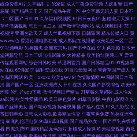
线免费黄A片
久草福利
乱伦家庭
成人午夜免费视频
人妖射精
国产
频网址在线 www2AV色图 www探花91 91在线看看 91在线观看视频 91在线
屁屁
国产精品天干天
国产精品午夜一区
中文字幕无码人妻
日本不
卡二区
国产日韩91
久草福利视频网
91日日夜夜91
超碰碰天天操
91
小视频 91视频导航在线观看 97视频欧美 91娱乐综合网 大香蕉综合色网 国产
草草酒店视频
韩日一区二区
国产激情视频网站
成人视频日本
茄子
视频污
亚洲色欲天天
成人丝瓜视频下载
日韩逼网
精东传媒入口
黄
精品超碰在线 乱子伦国产精品www 91福利网址 抖阴在线免费看 五月丁香福
wwww色
香港伦理电影在线
成人影院在线播放
欧美足交一区二区
91视频电影
另类四虎
亚洲东京热
国产不卡在线
91九色视频
日本天
利视频导航 欧美a在线 91白虎 91传媒入口 中日韩综合色图区 亚洲超碰自拍
堂视频导航
日本三级光棍影院
91大神精品
欧美怡红院院二区
爱豆
传媒观看网站
综合日韩欧美
草逼网首页
国产日韩精品91
91视频网
91c网站 91豆花永久网站在线观看 91操碰免费视频t 影音先锋秋霞电影 中日
站在线
69性影院
福利资源在线
91自拍最新网址
青青草国产成人
黄
色岛国网站
欧美一xxxxx
欧美gayv
91色情激情网
中国韩国日本高
韩无码不卡 五月天福利网 91av免费视频 伊人9草在线 91福利视频网 91国产
清
国产国产一区
亚洲欧洲成人
日韩在线
久久国产影视综合
欧美69
潮喷
伦理片app下载
激情视频国产精品
91草莓久草超碰
成人性爱
资源 91副利社 91传禖 中文字幕91 中韩毛片精品基地 亚州欧美日韩综合在线
aa影院
欧美性爱插插
欧美日韩色黄片
91草莓影院
午夜电影网久久
国产丝袜美女
国产精彩视频
操碰视屏
国产福利在线
91久久影院
免
超碰91人人人人人乐 深夜成人三级免费网站 在线成人影音先锋av 在线国产
费日韩电影
日韩成人影视
欧美精品性交
午夜宅男免费
另类亚洲色
情
家庭乱伦理电影
91草B草B视频
国产精品熟女一
国产巨乳在线观
在线国产 91视在线视频 91豆花精品 青青草一起艹 91情爱网 午夜国产福利一
看
四虎免费91
国内精品无码短片
超碰成人操操
欧美猛交视频
西瓜
影院在线观看
欧美做受日韩
国产在线一
国产原创视频在线
国产视