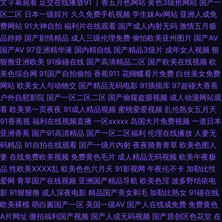
文字幕观看
足交在线播放91
丁香五月色网站
黄色3级抢网站
国产一
在线观看 国产成人精品一二三区 五月天综合色图 午夜福利院281 1024老司
区二区
日本一级婬片
久久免费手机视频
学生妹Av网站
亚洲人成免
费网站
91大神自拍
福利片在线观看
国产成人内射无码
激情五月极
机看片 91操美女 91av视频在线导航 中文字幕十六区 亚洲色图男人天堂Av
品婷婷
国产剧情精品
成人三级伦理免费
偷怕欧美亚州图片
国产AV
国产AV
97亚洲精华液
国内精自线
国产精品3级片
成年女人视频
狠
香蕉视频av麻烦 五月天成人导航 色交亚韩 日韩欧美爱爱 青草社区久久 97资
狠撸亚洲欧美
91操碰在线
国产高清精品二区
国产欧美在线视频
欧
美色综合网
91国产自拍偷拍
香蕉911
花蝴蝶看片免费
白丝美女免费
源共享 国产精品色 黑人无码一区 人妻福利95 日韩成人在线入口 日韩免费成
网站
欧美女人与动物交
国产精品无码电影
91插插库
97超碰大香蕉
户外自慰影院
国产一区二区二区
国产偷窥盗摄视频
成人动漫网站观
人黄色网址 欧美日在线 久久人妻视频 九一超碰网 精东91涩天堂 国产91在线
看
欧美第一页夜夜
91成人精品视频
蜜桃爱爱视频
乱伦熟女五月天
91香蕉视
福利在线视频直播
一区xxxxx
岛国大片免费视频
一道日本
视频看看 国内黄色片 成人综合网站在线观看 豆花观频在线观看 91肏碰 大香
亚洲香蕉
国产91高清精品
国产一区二区福利
伦理在线播放
人妻无
码精品
91自拍在线观看
国产一级片内射
夜夜骑青青草
欧美色图人
蕉92 wwwprontv6 97色色电影 91探花视频 91久色蝌蚪视频 91青草草 91精
妻
在线免费欧美视频
免费黄色毛片
成人精品无码视频
欧美午夜极
品
性欧美ⅩⅩⅩⅩ乱
欧美色色六月天
91影视网
午夜伦不卡
加勒比性
东福利片 91秦先生在线 91官方视频在线看网页 91超碰久草牛牛 影音先锋每
爱网
青草国产在线视频
亚洲国产精品导航
欧美色淫
波多野结依电
影
91狠狠撸
成人深夜电影
精品国产美女剃毛
加勒比熟女
91碰在线
日AV 一区二区成人 51黑料福利社在线 超碰色91 91官方视频网站 91尤物视
欧美裸模
萌白酱国产一区
美国一级AV
国产人在线成免费
免费黄色
A片网址
微拍福利国产视频
国产人成无码视频
国产原创区色花堂
在