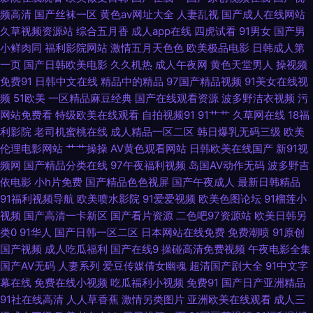
区二区 久久精品中文字幕麻豆 91国产 91国产精品乱码久久 91Pron在线观
频高清
国产丝袜一区
黄色av网址大全
人妻乱视
国产成人在线网站
久草视频资源站
综合五月香
成人app在线
四虎试看
91男女
国产男
91无探 91在线观看免费 91影音资源 91熟女露脸视频 91女生裸视频在线看
小鲜肉同
福利影院网站
激情五月天色色
欧美极品电影
日韩成人第
一页
国产日韩欧美电影
久久机热
成人午夜网
黄色天堂男人
操视频
99国产er热视频 91在线视频网站总站 A片无码一区日韩 超碰在线进入91 国
免费91
日韩中文在线
精品中的精品
97国产精品视频
91美女在线视
频
51欧美
一区精品麻豆经典
国产在线观看资源
波多野洁衣视频
污
网站免费看
特级欧美在线观看
自拍视频91
91艹艹
久草网在线
18福
产自产精品 国产一级无毛不卡 国产精品九九热久久 九一草草 后入白丝 亚洲
利影院
老司机蜜桃在线
成人精品一区二区
韩日爆乳无码三级
欧美
伦理电影网站
艹艹操操
AV黄色观看网站
日韩欧美在线国产
新91视
日韩天美 91国视频 91大神在线视频看看 91露胸 91麻豆传媒国产大片 91豆
频网
国产精品分类在线
97午夜福利视频
岛国AV动作无码
波多野吉
依电影
小h片免费
国产精品色色视屏
国产午夜成人
最新日韩精品
花官网 1024视频国产 91次元免费视频 91黄色变态视频 91福利视频广场 91
91福利视频导航
欧美喷水影院
91爱爱视频
欧美色图论坛
91榴莲小
视频
国产高清一卡新区
国产看片资源
二色吧97资源站
欧美日韩另
超碰资源站 91爱爱在线影院 91老司机福利 91拍拍视频 91蜜桃在线观看 91
类0
91华人
国产日韩一区二区
日本网站在线免费
免费潮喷
91原创
国产视频
成人吃瓜福利
国产在线9
操碰高清免费视频
午夜电影全集
国产精品操笔 91社区男人的天堂 91伪娘在线播放 91淫片电影安装 91视频观
国产AV无码
人妻系列
爱豆传媒倩女幽魂
超清国产剧大全
91中文字
幕在线
免费在线小视频
吃瓜福利小视频
免费91
国产日产亚洲精品
看吴梦梦 91蜜桃传媒一区 91国产丝袜老师 91大片免费看 9178看片视频 福
91社在线高清
人人草香蕉
激情另类图片
亚洲欧美在线观看
成人三