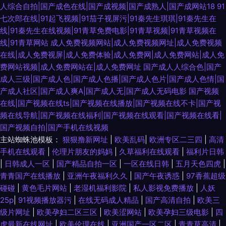
人综合自拍|国产成色在线|国产成视频|国产成熟人|国产成网站18
91
七次郎在线|91起飞视频|91茄子视屏污|91秦先生琪琪|91秦先生在
线|91秦先生在线视频|91青草免费电影|91青草视频|91青草视频在
线|91青草网站
成人免费视频网站|成人免费视频网址|成人免费视频
在线|成人免费视屏|成人免费体验|成人免费网|成人免费网站|成人免
费网站视频|成人免费网站在|成人免费网址
国产成人人综合色|国产
成人三级|国产成人色|国产成人色播|国产成人色片|国产成人色情|国
产成人社区|国产成人爽A|国产成人无|国产成人无码电影
国产视频
在线|国产视频在线ts|国产视频在线播放|国产视频在线不卡|国产视
频在线导航|国产视频在线福利|国产视频在线观看|国产视频在线看|
国产视频自拍|国产手机在线视频
主站蜘蛛池模板：
狠狠撸新网址
|
欧美乱码
|
欧洲专区二三四
|
高清
手机在线观看
|
伦理片朋友的妈妈
|
久草福利在线观看
|
福利片日韩
|
日韩成人一区
|
国产精品自拍一区
|
一区在线日韩
|
五月天色四虎
|
青青国产在线播放
|
亚洲午夜福利久久
|
国产午夜诱惑
|
97香蕉超级
碰碰
|
黄色毛片网站
|
老湿机福利影院
|
私人影视免费播放
|
人妖
25p
|
91视频播放器污
|
在线无码成人精品
|
国产高清自拍
|
欧美三
级片网址
|
欧美孕妇二区三区
|
欧美涩网站
|
欧美孕妇三级电影
|
四
虎最新在线网址
|
欧美伦理在线
|
亚洲国产一区二区
|
青青草高清
|