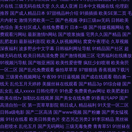
片在线
三级无码在线天堂
久久成人亚洲
日本中文视频在线
伦理剧
推荐
国产成人精品日本
97甜桃品种介绍
91插插插
欧美SE第二页
毛
片内射女
激情另类欧美一二
国产色视频
孕妇三级av无码
日韩欧美
色综合
美女社区成人
在线免费看片
日本一级
国产传媒视频网站
免
费观看污网站
最新激情h网站
国产喷浆抽搐
宅男久久国产精品
国产
乱肥老妇
最新福利影院
欧美人妖视频网站
窝窝午夜理论
久草视频
深夜福利
波多野步中文字幕
日韩福利网址导航
91精品国产社区
超
碰无码在线
欧美日韩高清免费
国产激情视频三区
宅男福利在线播放
91视频污导航
国产啪亚洲国
欧美性爱密臀
疯狂少妇喷潮
欧美肏屄
一区二区
国产乱伦免费观看
偷拍草草草
97狠狠插
香蕉视频下载污
版
三级黄色视频网址
午夜99
91日逼视频
国产成在线观看
萌白酱一
线天
乱伦五月天婷婷
美腿丝袜在线观看
国产精品3p
91综合碰
国产
乱女乱
成人xxxxx
日韩伦理片
91色爱
免费黄色av网址
欧美肥老妇
欧美在线tv
加勒比在线视屏
国产美女在线免费
91香蕉污APP
国产
高清自拍一区
第一页草草影院
韩日成人
精品福利
91天堂一区二区
日韩a级电影
国产二区高清
国产www视频
国产粉嫩
国产男女猛视
频
91社在线看
欧美日韩黄色片
变态另态另类2
91李宗精品
黑丝袜
自慰喷水
乱伦五月
国产无码网站
三级无毒免费
青青草51
91丝袜在