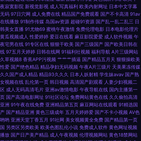
夜寂寞影院
新视觉影视
成人写真福利
欧美内射网址
日本中文字幕
区 俺来也123 婷婷色成人资源 91综合视频在线观看 另类vv 91探花视频在线
无码
97日穴网
成人免费在线
精品国产免费观看
国产不卡高清
91av
在线播放
91制作传媒
岛国av资源
超碰91资源
国产乱一乱二乱三
日
更新 91豆花视频社区入口 老湿机导航 97人人干 无码永久免费 东京热福利导
韩美女直播
91尤物69
蜜桃午夜激情
免费伦理电影
日本电影伦理片
黄瓜视频成人
性爱婷婷
爱豆在线看
麻豆影院爱爱
成人软件视频
午
航 一区一区一去二级 精品成人红杏 91免费在线视频 欧美瑟瑟 91视频9999
夜宅男在线
91专区在线
狠狠干欧美
国产三级国产
国产欧美日韩在
线
97五月天婷婷
日韩在线网
91福利社视频
福利导航
A片三级网站
另类老女人 91次元黄色 欧美片1区 www46国产 日韩精品网站 97成人视频
久草视频8
香蕉APP污视频
艹艹艹插逼
国产精品五月天
狠狠操欧美
性爱
国产绝色精品
精品孕妇无码视频
午夜A片三级片
天美果冻传媒
在线 手机av福利 俺去射官网 亚洲热A朋友的妈妈 九九re视频在线观看 91剧
久久国产成人精品
精品93久久久
日本人妖射精
学生妹avav
国产熟
女视频在线
乱伦第一页
韩日视频
高清国产剧观看
人妻少妇视频二
场 色97干 国产后入av 91Nav中文字幕 国产另类人妖网址 91v91cn 久久一
区
成人无码高清毛片
亚洲av激情电影
午夜导航在线
国内主播第一
页
国产高清电影网址
91社区论坛
免费网站黄色在线
久久偷拍高清
区丝袜制服 91情侣在线视频 欧美毛多水多bb 91亚州 色色的视频 九色反差
亚洲
91午夜在线免费
亚洲精品第五页
麻豆网站在线观看
91精选国
产
国产精品亚洲
黄色三级成年
五月天婷婷爱
国产不卡小视频
AV色
91 91新人xh98hx新作 日韩天堂无码 成人秀场 91v国产精品酒视频 久草福利
哟哟
亚洲天堂丁香五月
91社网
美女视频黄全免费
国产精品第一页
国
另类区另类欧美
欧美色图乱伦小说
免费成人软件
黄色网址视频
网 91深夜福利在线导航 欧美性爱第四页 熟女视频一区二区三区 九九国产精
播放
国产日产美产精品
成人午夜视频
伦理视频网站
黄色18禁网站