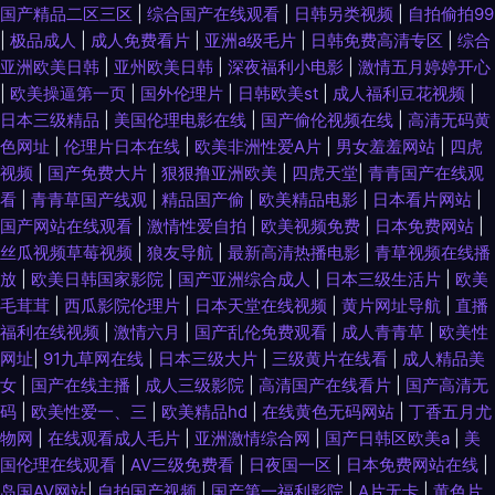
国产精品二区三区
|
综合国产在线观看
|
日韩另类视频
|
自拍偷拍99
|
极品成人
|
成人免费看片
|
亚洲a级毛片
|
日韩免费高清专区
|
综合
亚洲欧美日韩
|
亚州欧美日韩
|
深夜福利小电影
|
激情五月婷婷开心
|
欧美操逼第一页
|
国外伦理片
|
日韩欧美st
|
成人福利豆花视频
|
日本三级精品
|
美国伦理电影在线
|
国产偷伦视频在线
|
高清无码黄
色网址
|
伦理片日本在线
|
欧美非洲性爱A片
|
男女羞羞网站
|
四虎
视频
|
国产免费大片
|
狠狠撸亚洲欧美
|
四虎天堂
|
青青国产在线观
看
|
青青草国产线观
|
精品国产偷
|
欧美精品电影
|
日本看片网站
|
国产网站在线观看
|
激情性爱自拍
|
欧美视频免费
|
日本免费网站
|
丝瓜视频草莓视频
|
狼友导航
|
最新高清热播电影
|
青草视频在线播
放
|
欧美日韩国家影院
|
国产亚洲综合成人
|
日本三级生活片
|
欧美
毛茸茸
|
西瓜影院伦理片
|
日本天堂在线视频
|
黄片网址导航
|
直播
福利在线视频
|
激情六月
|
国产乱伦免费观看
|
成人青青草
|
欧美性
网址
|
91九草网在线
|
日本三级大片
|
三级黄片在线看
|
成人精品美
女
|
国产在线主播
|
成人三级影院
|
高清国产在线看片
|
国产高清无
码
|
欧美性爱一、三
|
欧美精品hd
|
在线黄色无码网站
|
丁香五月尤
物网
|
在线观看成人毛片
|
亚洲激情综合网
|
国产日韩区欧美a
|
美
国伦理在线观看
|
AV三级免费看
|
日夜国一区
|
日本免费网站在线
|
岛国AV网站
|
自拍国产视频
|
国产第一福利影院
|
A片无卡
|
黄色片