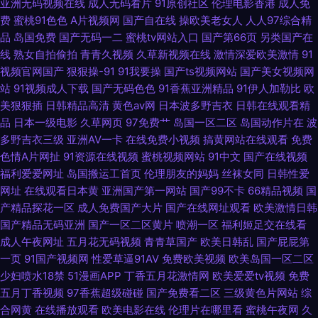
亚洲无码视频在线
成人无码看片
91原创社区
伦理电影香港
成人免
品九九 91网站在线免费下载 五月桃花网一道本 韩精品久久 91看片婬黄大片
费
蜜桃91色色
A片视频网
国产自在线
操欧美老女人
人人97综合精
品
岛国免费
国产无码一二
蜜桃tv网站入口
国产第66页
另类国产在
网址 91黑料少妇网站 人人乳人人鲁 97性视频 丝袜足交网 第一福利视频导航
线
熟女自拍偷拍
青青久视频
久草新视频在线
激情深爱欧美激情
91
视频官网国产
狠狠操-91
91我要操
国产ts视频网站
国产美女视频网
影音先锋AV一区 精品久久婷婷网络 91福利社试看三分钟 97伊人网 97视频
站
91视频成人下载
国产无码色色
91香蕉亚洲精品
91伊人加勒比
欧
美狠狠插
日韩精品高清
黄色av网
日本波多野吉衣
日韩在线观看精
品
日本一级电影
久草网页
97免费艹
岛国一区二区
岛国动作片在
波
97伊人射欧色色 成人AV免费在线观看 极品久久 极品黑丝av 黄色网址求推荐
多野吉衣三级
亚洲AV一卡
在线免费小视频
搞黄网站在线观看
免费
色情A片网扯
91资源在线视频
蜜桃视频网站
91中文
国产在线视频
韩国色片在线 国产传媒专区 激情色播导航 黄色在线免费网址 51吃瓜网乱子
福利爱爱网址
岛国搬运工首页
伦理朋友的妈妈
丝袜女同
日韩性爱
网址
在线观看日本黄
亚洲国产第一网站
国产99不卡
66精品视频
国
伦精品 91导航绯色
产精品探花一区
成人免费国产大片
国产在线网址观看
欧美激情日韩
国产精品无码亚洲
国产一区二区黄片
喷潮一区
福利姬足交在线看
成人午夜网址
五月花无码视频
青青草国产
欧美日韩乱
国产屁屁第
一页
91国产视频网
性爱草逼91AV
免费欧美视频
欧美岛国一区二区
少妇喷水18禁
51漫画APP
丁香五月花激情网
欧美爱爱tv视频
免费
五月丁香视频
97香蕉超级碰碰
国产免费看二区
三级黄色片网站
综
合网黄
在线播放观看
欧美电影在线
伦理片在哪里看
蜜桃午夜网
久