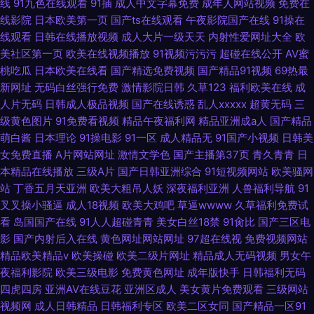
线
91九色在线观看
91插
成人中文字幕免费
成年人网站视频
免费在
线影院
日本欧美第一页
国产ts在线观看
午夜影院国产在线
91操在
线观看
日韩在线播放视频
成人大片一级天天
内射性爱网址大全
欧
美社区第一页
欧美在线视频播放
91视频污污污
超碰在线公开
AV蜜
桃吃瓜
日本欧美在线看
国产精选免费视频
国产精品91视频
69热最
新网址
无码白丝强行免费
激情影院日韩
久草123
福利欧美在线
成
人片无码
日韩成人极品视频
国产在线诱惑
乱人xxxxx
超黄无码
三
级黄色图片
91免费看视频
精品午夜福利网
精品亚洲成a人
国产精品
萌白酱
日本理论
91操电影
91一区
成人精品无
91国产小视频
日韩美
女免费直播
A片网站网址
激情文学色
国产主播第37页
青久青青
日
本精品在线播放
三级A片
国产日韩亚洲综合
91短视频网站
欧美骚网
站
丁香五月天亚洲
欧美大粗吊人妖
深夜福利亚洲
人兽福利导航
91
叉叉操小骚逼
成人18视频
欧美大鸡吧
草逼wwww
久草福利免费试
看
岛国国产在线
91人人超碰青青
美女白丝18禁
91肏比
国产三区电
影
国产内射后入在线
黄色网址网站网址
97超在线视
免费视频网站
精品欧美精品v
欧美操碰
欧美二级片网址
精品成人无码视频
男女午
夜福利影院
欧美三级电影
免费黄色网址
成年版快手
日韩福利无码
四虎四房
亚洲AV在线豆花
亚洲区成人
美女黄片免费观看
三级网站
视频网
成人日韩精品
日韩福利专区
欧美二区女同
国产精品一区91