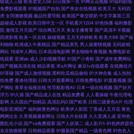
级成人三级
欧美老女人bb
日日操第一页
91网豆花视频
91福利剧场
利网址导航亚洲AV 国产精品四五六七区 海角社区大香蕉 黄尤物视频网 国产
免费影视观看
91视频国产自拍
国产美女在线视频
欧美又大
无码四
虎
女同激吻视频
极品性爱导航
欧美国产拳交喷奶
中文字幕第三页
综合在线99 国产真实乱伦 密臀中文字幕 91超碰导航中字 精品久久AV大香蕉
超碰成人影视
欧美日韩中文一区
手机看片1204
91色快播
福利撸影
院
激情五月天国产
综合网五月天
美女主播青草
国产高清不卡视频
91成人入口 91亚洲精品青草依 www天天撸com 99在线视频精品 www成人
四虎影视
欧美一区在线
操碰视频
五月天婷婷欧美
欧美大BB
国产福
利啪啪
欧洲成人午夜精品
国产精品美乳
男人操蜜桃视频
无码射精
网站豆花 97午夜影院 97资源国产共享 99超碰在线天堂 极品黑丝av 肏屄视
网站
18成年人网站
日本高清电影网
男女啪啪午夜视频
免费电影在
线观看
亚洲ab
成人少妇视频导航
91国产小青蛙
国产成年免费网站
频在线高清播放 中文网91 日本韩国在线不卡视频 91在线呦 91九色TS丰满人
国产视频高清在线
精品香蕉
求a片网址
麻豆tv在线观看
在线撸丝片
91草碰
国产成人激情视频
黑料吃瓜精品偷拍
91大神合集
成人拍拍
妖 日韩高清丁香 日日日草草操 91c鈥唍 91国产香蕉电影 91猫先生在线播放
拍免费
香港伦理剧
日韩大片观看网址
日韩免费电影
91羞羞视频
国
产网站
青草全福视在线
性导航影视AV
日本一级在线视频
国产好片
浮力
91久操
国产精品成人在线
精品免费看
人人看操碰
午夜伦理电
91蜜桃视频网站 91熟妇视频 91香蕉在线 91桃色入口 91熊猫tv 伊人网97 后
影网
久久国自产拍精品
高清乱码0
国产欧美
日韩三级黄色A片
伦理
电影亚洲国产
福利姬黄色网址
欧美伊人影院
丁香成人五月花
黄色
入在线 欧洲精品 精品色在线观看 91黄瓜视频在线观看 先锋资源影音AV网站
网网址女
久草视频最新网址
日韩大片在线看
久久亚洲人成
亚州色
图乱伦小说
国产va免费观看
国产人妖第二
成人影片h
91色婷婷瑟色
福利天堂天美福利视频 www久久香蕉 亚洲一二区 欧美日韩精品内射经典 国
东京热狠狠草
日韩精品观看
91最新国产精品
一级黄色网
91色色人