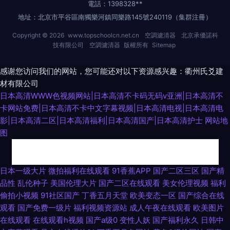
電話：1398328**
地址：北京市平谷區南獨樂河鎮同樂路145號240119（集群注冊）
Copyright © 2026
www.topschoolcn.net.cn
空調濾清器
北京承優諾科
技有限公司
空調濾清器
版權所有
Sitemap
感谢您访问我们的网站，您可能还对以下资源感兴趣：衢州氏爻建
材有限公司
日本高清WWW色视频网站|日本高清不卡码无码v亚洲|日本高清不
卡网站免费|日本高清不卡中文字幕视频|日本高清电视|日本高清电
影|日本高清二区|日本高清福利|日本高清国产|日本高清护士
网站地
图
91色伦理 国产欧美一区视频 人妖自慰伪娘视频 91中文国产精品 久re九九 欧
日本一级大片
微拍福利在线观看
91香蕉APP
国产二区三区
国产精
品性
乱伦种子
美国伦理大片
国产二区在线观看
美女伦理视频
福利
美影院婷婷视频 欧美人妖人兽 欧美另类bdsm 免费看片91 久久精品视频网站
偷拍小视频
91社区国产
丁香五月天堂
欧美变态一区
国产综合在线
观看
国产免费一级片
福利视频资源站
成人午夜在线观看
欧美图片
肏屄网站 91传媒国产吴梦梦 91工厂熟女露脸 大香蕉福利导航 91免费小视频
在线观看
在线观看h视频
国产a级0
变性人妖
国产福利永久
日韩中