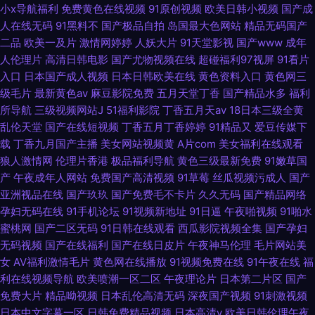
小x导航福利
免费黄色在线视频
91原创视频
欧美日韩小视频
国产成
人在线无码
91黑料不
国产极品自拍
岛国最大色网站
精品无码国产
二品
欧美一及片
激情网婷婷
人妖大片
91天堂影视
国产www
成年
人伦理片
高清日韩电影
国产尤物视频在线
超碰福利97视屏
91看片
入口
日本国产成人视频
日本日韩欧美在线
黄色资料入口
黄色网三
级毛片
最新黄色av
麻豆影院免费
五月天堂丁香
国产精品水多
福利
所导航
三级视频网站J
51福利影院
丁香五月天av
18日本三级全黄
乱伦天堂
国产在线短视频
丁香五月丁香婷婷
91精品又
爱豆传媒下
载
丁香九月国产主播
美女网站视频黄
A片com
美女福利在线观看
狼人激情网
伦理片香港
极品福利导航
黄色三级最新免费
91嫩草国
产
午夜成年人网站
免费国产高清视频
91草莓
丝瓜视频污成人
国产
亚洲视品在线
国产玖玖
国产免费毛不卡片
久久无码
国产精品网络
孕妇无码在线
91手机论坛
91视频新地址
91日逼
午夜啪视频
91啪水
蜜桃网
国产二区无码
91日韩在线观看
西瓜影院视频全集
国产孕妇
无码视频
国产在线福利
国产在线日皮片
午夜神马伦理
毛片网站美
女
AV福利激情毛片
黄色网在线播放
91视频免费在线
91午夜在线
福
利在线视频导航
欧美喷潮一区二区
午夜理论片
日本第二片区
国产
免费大片
精品呦视频
日本乱伦高清无码
深夜国产视频
91刺激视频
日本中文字幕一区
日韩免费精品视频
日本高清v
欧美日韩伦理午夜