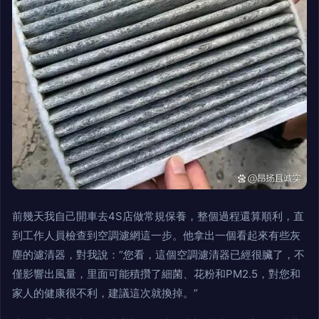
前幾天我自己開車去4S店做常規保養，整個過程還算順利，直
到工作人員檢查到空調濾網這一步。他拿出一個看起來有些灰
塵的濾清器，對我說：“您看，這個空調濾清器已經很臟了，不
僅影響出風量，里面可能積攢了細菌、花粉和PM2.5，對您和
家人的健康很不利，建議這次就換掉。”