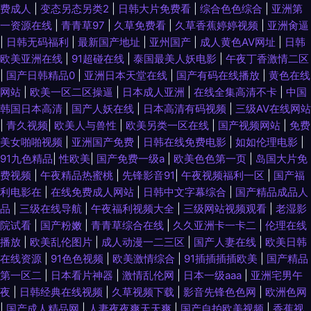
费成人
|
变态另态另类2
|
日韩大片免费看
|
综合色色综合
|
亚洲第
一资源在线
|
青青草97
|
久草免费看
|
久草香蕉婷婷视频
|
亚洲肏逼
|
日韩无码福利
|
最新国产地址
|
亚州国产
|
成人黄色AV网址
|
日韩
欧美亚洲在线
|
91超碰在线
|
泰国最美人妖电影
|
午夜丁香激情二区
|
国产日韩精品0
|
亚洲日本天堂在线
|
国产有码在线播放
|
黄色在线
网站
|
欧美一区二区操逼
|
日本成人亚洲
|
在线全集高清不卡
|
中国
韩国日本高清
|
国产人妖在线
|
日本高清有码视频
|
三级AV在线网站
|
青久视频
|
欧美人与兽性
|
欧美另类一区在线
|
国产视频网站
|
免费
美女啪啪视频
|
亚洲国产免费
|
日韩在线免费电影
|
如如伦理电影
|
91九色精品
|
性欧美
|
国产免费一级a
|
欧美色色第一页
|
岛国大片免
费视频
|
午夜精品热蜜桃
|
先锋影音91
|
午夜视频福利一区
|
国产福
利电影在
|
在线免费成人网站
|
日韩中文字幕综合
|
国产精品成品人
品
|
三级在线导航
|
午夜福利视频大全
|
三级网站视频观看
|
老湿影
院试看
|
国产粉嫩
|
青青草综合在线
|
久久亚洲卡一卡二
|
伦理在线
播放
|
欧美乱伦图片
|
成人动漫一二三区
|
国产人妻在线
|
欧美日韩
在线资源
|
91色色视频
|
欧美激情综合
|
91插插插插欧美
|
国产精品
第一区二
|
日本看片神器
|
激情乱伦网
|
日本一级aaa
|
亚洲宅男午
夜
|
日韩经典在线视频
|
久草视频下载
|
影音先锋色色网
|
欧洲色网
|
国产成人精品网
|
人妻夜夜爽天天爽
|
国产自拍欧美视频
|
香蕉视