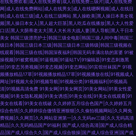
在线免费欢看|成人在线免费看|成人在线免费三级片|成人在线免费
网|成人在线免费网站|成人在线男女|成人在线嗯啊视频|成人在线日
韩|成人在线三级|成人在线三级网站
黑人操欧美|黑人操日本美女视
频|黑人操日本女人|黑人超大巨茎|黑人吃瓜在线播放|黑人大人性爱
口活|黑人大荫蒂老太大|黑人大长吊大战人妻|黑人导航|黑人干日本
美女
韩国三级漂亮护士|韩国三级全电影|韩国三级人间中毒|韩国三
级日本|韩国三级日本三级|韩国三级日本三级韩级|韩国三级视频在
线观看|韩国三级在线|韩国深夜福利|韩国无码丰满出轨的富婆
91被
操视频|91被窝视频|91逼视频|91逼站TV|91编辑器|91变态刺激黑
丝|91变态另类视频|91变态视频|91变态网站|91宾馆丝袜国产
91视
频播放精品17草|91视频播放精品17草|91视频播放在线|91视频成人
网址|91视频大全|91视频导航|91视频分类|91视频福利|91视频高
清|91视频高清免费
91美女网|91美女网页|91美女网站|91美女性爱
视频|91美女隐私视频|91美女诱惑|91美女在线|91美女在线观看|91
美女在线看|91美女在线破
久久婷婷五月综合色国产|久久婷婷五月
综合色情|久久婷婷综合缴情亚洲狠狠|久久偷拍视频网站|久久网免
费视频|久久网页|久久网站亚洲第一|久久无码av三级|久久无码高清
精品|久久无码精品国产91福利
国产成人综合高清|国产成人综合精
品|国产成人综合久久|国产成人综合狼操|国产成人综合亚洲|国产成