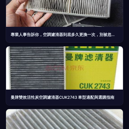
專業人事告訴你，空調濾清器到底多久更換一次，別被忽悠了！
曼牌雙效活性炭空調濾清器CUK2743 車型適配與選購指南