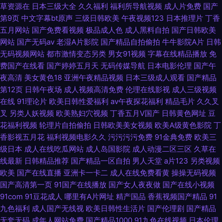
草资源在
日本三级大全
久久福利
福利所导航视频
成人片免费
国产
第9页
中文字幕bt原声
三级日韩欧美
午夜视频123
日本推理片
丁香
五月网站
国产免费看视频
极品成人色
成人黑料自拍
国产日韩欧美
网站
国产无码av
老湿A片影院
国产精品自拍偷拍
牛牛影院A片
日韩
无码视频网站
都市激情变态另类
男女91视频
字幕在线精品播放
免
费国产在线看
国产婷婷五月天
无码传媒导航
日本电影伦理
国产午
夜高清
美女黄色18
亚洲午夜精品视频
日本三级成人观看
国产精品
第12页
日韩午夜场
成人视频高清免费
伦理在线影视
成人三级视频
在线
91理论片
欧美日韩性爱福利
av午夜探花福利
精品毛片
久久叉
叉
另类人妖视频
欧美熟妇穴视频
丁香五月V国产
日韩黄色网址
豆
花福利视频
轮理片自拍偷拍
日韩欧美美女视频
欧美A级黄色影院
丁
香影视五月花
福利视频电影久久
污污污污免费
91金典免费
欧美三
级日本
成人在线吃瓜网站
成人岛国影院
成人动漫二区三区
久草在
线最新
日韩精品推荐
国产精品一区自拍
男人天堂
a片123
另类视频
欧美
国产在线直播
亚洲卡一卡二
成人在线免费看黄
操操无码视频
国产高清第一页
91国产在线播放
国产女人夜夜做
国产在线小视频
91com
91豆花成人
哪里有A片网址
精产国品
香蕉视频国产精品
91
九色福利
成人国产无线视
欧美日韩性生活片
国产伦理剧
国产精品
无套无码
成年人网站免费
国产精品1000
91九色在线视频
日本伦理