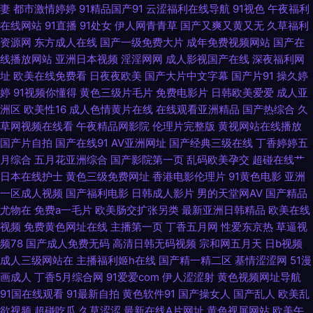
妻
都市激情婷婷
91精品国产91
云涩福利在线导航
91视色
午夜福利
产伊是大成人 国产福利合集99 91vv视频在线观看 超碰福利导航 成人涩在线
在线网站
91直播
91处女
伊人网青青草
国产又爽又黄又无
久草福利
资源网
东方成人在线
国产一级免费大片
成年免费视频网站
国产在
国产91传媒在线观看 婷婷五月天色婷 欧美亚色色片 日本老湿机啪啪视频 欧
线播放网站
亚洲日本视频
淫淫网网
成人影视国产在线
深夜福利网
址
欧美在线免费看
日夜夜欧美
国产大片中文字幕
国产片91
操久婷
美少女性交 国产传媒在线91 91麻豆久久 男人天堂网手机版 欧美性处女精品
婷
91视频你懂得
黄色三级片毛片
免费电影片
日韩欧美爱爱
成人亚
洲区
欧美性16
成人色情黄片在线
在线观看亚洲精品
国产热综合
久
欧州专区 人妻丝袜色图 五月美眉被操 一级片欧美 影音先锋av无码 91白丝秘
草网视频在线看
午夜精品网影院
伦理片完整版
黄视网站在线播放
国产片自拍
国产在线91
AV亚洲网址
国产经典三级在线
丁香婷婷五
日韩一二三AV 一本久久高清 影音先锋色情av 亚洲欧洲综合日韩精品
月综合
五月花亚洲综合
国产影院第一页
乱码欧美孕交
超碰在线艹
日本在线护士
黄色三级免费网址
香港电影伦理片
91黄色电影
亚洲
91Ncom在线 91色鸡免费游戏入口 91视频首页入口在线观看 91猫先生在线
一区成人视频
国产福利电影
日韩成人影片
男的天堂网AV
国产精品
尤物在
免费a一毛片
欧美肠交扩张另类
最新亚洲日韩精品
欧美在线
91精品伊人超碰 91破解官网免费 91国产人妖 91插视频 91在线精品视频观看
视频
免费黄色网址在线
主播第一页
丁香五月网
性爱东京热
草逼视
频78
国产成人免费无码
高清日韩无码视频
宗和网五月天
日b视频
91黄色入口 精品国产二区三区三州 91看片婬黄大片网址 女优大全91n a片网
成人三级网站在
主播福利姬h在线
国产精一精二区
基情涩涩网
51漫
画成人
丁香5月综合网
91爱爱com
伊人涩涩射
黄色视频网址导航
站ww 丝瓜视频草莓视频污 抖阴在线免费看 伊人开心网221 欧美丝袜熟女一
91国在线观看
91最新自拍
黄色软件91
国产操女人
国产乱人
欧美乱
欲视频
超碰吃瓜
久草涩涩
最新在线A片网址
黄色视屏网站
欧美午