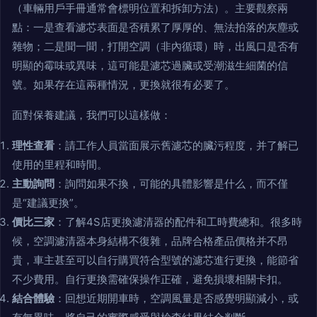
（車輛用戶手冊通常會標明位置和拆卸方法）。主要觀察兩
點：一是查看濾芯表面是否積累了厚厚的、無法拍落的灰塵或
雜物；二是聞一聞，打開空調（非內循環）時，出風口是否有
明顯的霉味或異味，這可能是濾芯過臟或受潮滋生細菌的信
號。如果存在這兩種情況，更換就很有必要了。
面對保養建議，我們可以這樣做：
理性查看
：請工作人員當面展示舊濾芯的臟污程度，并了解已
使用的里程和時間。
主動詢問
：詢問如果不換，可能的具體影響是什么，而不僅
是“建議更換”。
價比三家
：了解4S店更換濾清器的配件和工時費總和。很多時
候，空調濾清器本身結構不復雜，品牌合格產品價格并不昂
貴，車主甚至可以自行購買符合型號的濾芯進行更換，能節省
不少費用。自行更換需確保操作正確，避免損壞相關卡扣。
結合體驗
：回想近期開車時，空調風量是否感覺明顯減小，或