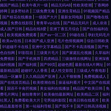
频国产精品
|
欧美午夜片一级
|
精品无码AB
|
性欧美喷潮
|
丁香网婷
婷网
|
波多野桔衣
|
三级免费无毒
|
亚洲生育精品
|
91视频国产精品
|
国产校花在线播放
|
一级国产大片
|
最新女同电影
|
国产噜噜在线
视频
|
免费在线影院
|
青青草vip在线
|
国产精品无码片
|
成人依依
|
成人国产日韩
|
精品在线8爱
|
亚洲丁香五月综合
|
国产自拍福利在
线
|
欧美视频免费观看
|
国产aⅴ一区二区
|
91碰在线
|
孕妇无码毛片
|
欧美a√在线
|
日本国产成人亚洲
|
毛片色情视频网
|
综合日韩欧美
|
91超碰不卡在线
|
亚洲中文字幕精品
|
国产不卡高清视频
|
国产性
色自拍网
|
91影院在
|
三级黄片毛片
|
国产家庭乱伦视频
|
久草福利
免费视影
|
国产手机推荐
|
四虎精品
|
三级激情在线网址
|
亚洲深夜
福利视频
|
国产福利观
|
国产99页
|
超碰色图
|
最新在线A片网址
|
91
最新精品国
|
超碰97人人香蕉
|
成人性交影院
|
三级成人午夜电影
|
精品一区嫩草
|
久久精品国产亚洲
|
人人干狠狠撸
|
免费视频成人
|
国产在线首页精品
|
欧美喷潮在线
|
操逼福利看片
|
中文国产在线观
看
|
国语不卡肏屄视频
|
美女福利在线播放
|
精品国产欧美日韩
|
免
费毛片网址
|
偷拍青青91
|
欧美偷拍最新网址
|
欧美精品二区
|
福利
社黑人
|
免费看欧美大片
|
宅男福利影院
|
欧美日韩在线看片
|
欧美
精品羞羞答答
|
第一站福利导航
|
国产我不卡
|
国产日韩高清视频
|