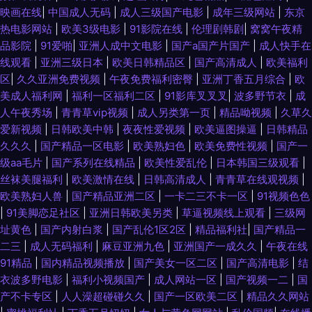
映画在线
|
中国成人无码
|
成人三级国产电影
|
成年三级网站
|
东京
热电影网站
|
欧美3级电影
|
91影院在线
|
伦理剧韩剧
|
窝窝午夜精
品影院
|
91爱啪
|
亚洲人成中文电影
|
国产a国产片国产
|
成人快手在
线观看
|
亚洲三级日本
|
欧美日韩精品区
|
国产高清成人
|
欧美福利
区
|
久久亚洲免费视频
|
午夜免费福利密臀
|
亚洲丁香五月综合
|
欧
美成人福利网
|
福利一区福利二区
|
91影库叉叉叉
|
波多野节衣
|
成
人午夜秀场
|
青青草vip视频
|
成人另类第一页
|
精品呦视频
|
久草久
爱新视频
|
日韩欧美中韩
|
夜夜性爱视频
|
欧美逼图操逼
|
日韩精品
久久久
|
国产精品一区电影
|
欧美熟妇色
|
欧美免费性视频
|
国产一
级aa毛片
|
国产系列在线精品
|
欧美性爱乱伦
|
日本韩国三级观看
|
丝袜美腿福利
|
欧美激情在线
|
日韩高清成人
|
青青草在线观视频
|
欧美熟妇人兽
|
国产精品亚洲二区
|
一卡二三不卡一区
|
91视频色色
|
91美脚恋足社区
|
亚洲日韩欧美另类
|
草逼视频线上观看
|
三级网
址黄色
|
国产内射白浆
|
国产乱伦1区2区
|
精品福利社
|
国产精品一
二三
|
成人无码福利
|
麻豆亚洲九色
|
亚洲国产一成久久
|
午夜在线
91精品
|
国内精品视频播放
|
国产美女一区二区
|
国产高清电影
|
结
衣波多野电影
|
福利小视频国产
|
成人网站一区
|
国产视频一二
|
国
产不卡专区
|
人人澡超碰碰久久
|
国产一区欧美二区
|
精品久久网站