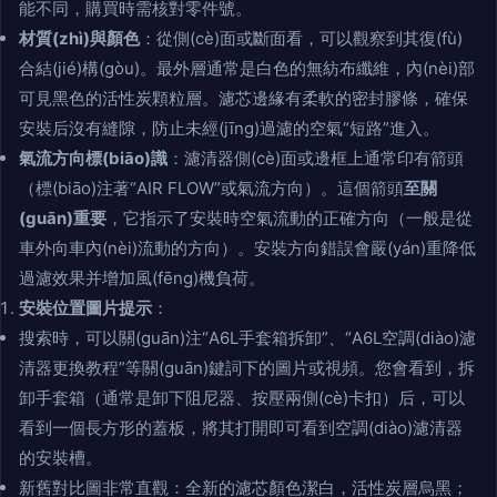
能不同，購買時需核對零件號。
材質(zhì)與顏色
：從側(cè)面或斷面看，可以觀察到其復(fù)
合結(jié)構(gòu)。最外層通常是白色的無紡布纖維，內(nèi)部
可見黑色的活性炭顆粒層。濾芯邊緣有柔軟的密封膠條，確保
安裝后沒有縫隙，防止未經(jīng)過濾的空氣“短路”進入。
氣流方向標(biāo)識
：濾清器側(cè)面或邊框上通常印有箭頭
（標(biāo)注著“AIR FLOW”或氣流方向）。這個箭頭
至關
(guān)重要
，它指示了安裝時空氣流動的正確方向（一般是從
車外向車內(nèi)流動的方向）。安裝方向錯誤會嚴(yán)重降低
過濾效果并增加風(fēng)機負荷。
安裝位置圖片提示
：
搜索時，可以關(guān)注“A6L手套箱拆卸”、“A6L空調(diào)濾
清器更換教程”等關(guān)鍵詞下的圖片或視頻。您會看到，拆
卸手套箱（通常是卸下阻尼器、按壓兩側(cè)卡扣）后，可以
看到一個長方形的蓋板，將其打開即可看到空調(diào)濾清器
的安裝槽。
新舊對比圖非常直觀：全新的濾芯顏色潔白，活性炭層烏黑；