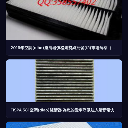
2019年空調(diào)濾清器價格走勢與批發(fā)市場洞察（汽配網(wǎng)）
FISPA 581空調(diào)濾清器 為您的愛車呼吸注入清新活力