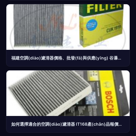
福建空調(diào)濾清器價格、批發(fā)與供應(yīng) 谷瀑環(huán)保助力潔凈空氣
如何選擇適合的空調(diào)濾清器 IT168產(chǎn)品報價指南