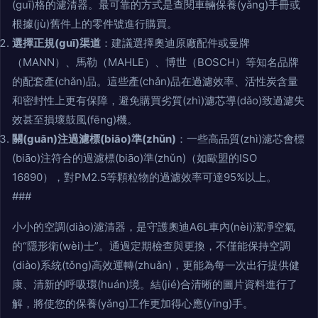
(guī)格的濾清器。最可靠的方式是查閱車輛保養(yǎng)手冊或
根據(jù)舊件上的零件號進行購買。
選擇正規(guī)渠道
：建議選擇奧迪原廠配件或曼牌
（MANN）、馬勒（MAHLE）、博世（BOSCH）等知名品牌
的配套產(chǎn)品。這些產(chǎn)品在過濾效率、活性炭含量
和密封性上更有保障，避免購買劣質(zhì)濾芯導(dǎo)致過濾失
效甚至損壞鼓風(fēng)機。
關(guān)注過濾標(biāo)準(zhǔn)
：一些高品質(zhì)濾芯會標
(biāo)注符合的過濾標(biāo)準(zhǔn)（如歐盟的ISO
16890），對PM2.5等顆粒物的過濾效率可達95%以上。
###
小小的空調(diào)濾清器，是守護奧迪A6L車內(nèi)潔凈空氣
的“隱形衛(wèi)士”。通過定期檢查與更換，不僅能保持空調
(diào)系統(tǒng)高效運轉(zhuǎn)，更能為每一次出行提供健
康、清新的呼吸環(huán)境。結(jié)合清晰的圖片資料進行了
解，將使您的保養(yǎng)工作更加得心應(yīng)手。