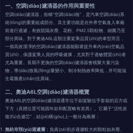
一、空調(diào)濾清器的作用與重要性
空調(diào)濾清器，俗稱“空調(diào)格”，是汽車空調(diào)系
統(tǒng)的重要組成部分。其主要功能是在外界空氣進入車廂
前進行過濾，有效阻隔灰塵、花粉、PM2.5顆粒物、細菌乃至
部分異味。對于奧迪A6L這類注重駕乘品質(zhì)的車型而言，
一個高效潔凈的空調(diào)濾清器能顯著提升車內(nèi)空氣品
質(zhì)，保護駕乘人員的呼吸健康，尤其對于過敏體質(zhì)者
尤為重要。長期不更換的空調(diào)濾清器會積聚大量污染
物，導(dǎo)致風(fēng)量變小、制冷制熱效率降低，并可能滋
生霉菌產(chǎn)生異味。
二、奧迪A6L空調(diào)濾清器概覽
奧迪A6L的空調(diào)濾清器通常位于副駕駛位手套箱的后方或
下方（具體位置可能因年款和配置略有差異）。它屬于“活性炭
復(fù)合濾芯”，結(jié)構(gòu)上一般分為兩層：
無紡布預(yù)過濾層
：負責(zé)初步過濾較大的顆粒如灰塵、