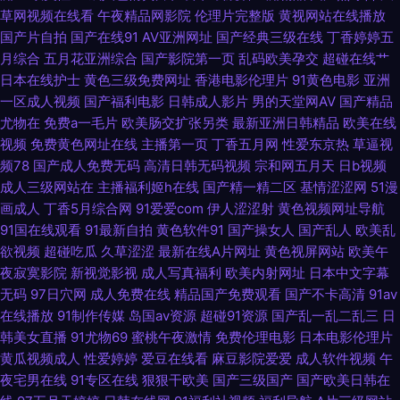
欧州专区 人妻丝袜色图 五月美眉被操 一级片欧美 影音先锋av无码 91白丝秘
草网视频在线看
午夜精品网影院
伦理片完整版
黄视网站在线播放
国产片自拍
国产在线91
AV亚洲网址
国产经典三级在线
丁香婷婷五
日韩一二三AV 一本久久高清 影音先锋色情av 亚洲欧洲综合日韩精品
月综合
五月花亚洲综合
国产影院第一页
乱码欧美孕交
超碰在线艹
日本在线护士
黄色三级免费网址
香港电影伦理片
91黄色电影
亚洲
一区成人视频
国产福利电影
日韩成人影片
男的天堂网AV
国产精品
91Ncom在线 91色鸡免费游戏入口 91视频首页入口在线观看 91猫先生在线
尤物在
免费a一毛片
欧美肠交扩张另类
最新亚洲日韩精品
欧美在线
视频
免费黄色网址在线
主播第一页
丁香五月网
性爱东京热
草逼视
91精品伊人超碰 91破解官网免费 91国产人妖 91插视频 91在线精品视频观看
频78
国产成人免费无码
高清日韩无码视频
宗和网五月天
日b视频
成人三级网站在
主播福利姬h在线
国产精一精二区
基情涩涩网
51漫
91黄色入口 精品国产二区三区三州 91看片婬黄大片网址 女优大全91n a片网
画成人
丁香5月综合网
91爱爱com
伊人涩涩射
黄色视频网址导航
91国在线观看
91最新自拍
黄色软件91
国产操女人
国产乱人
欧美乱
站ww 丝瓜视频草莓视频污 抖阴在线免费看 伊人开心网221 欧美丝袜熟女一
欲视频
超碰吃瓜
久草涩涩
最新在线A片网址
黄色视屏网站
欧美午
夜寂寞影院
新视觉影视
成人写真福利
欧美内射网址
日本中文字幕
区 俺来也123 婷婷色成人资源 91综合视频在线观看 另类vv 91探花视频在线
无码
97日穴网
成人免费在线
精品国产免费观看
国产不卡高清
91av
在线播放
91制作传媒
岛国av资源
超碰91资源
国产乱一乱二乱三
日
更新 91豆花视频社区入口 老湿机导航 97人人干 无码永久免费 东京热福利导
韩美女直播
91尤物69
蜜桃午夜激情
免费伦理电影
日本电影伦理片
黄瓜视频成人
性爱婷婷
爱豆在线看
麻豆影院爱爱
成人软件视频
午
航 一区一区一去二级 精品成人红杏 91免费在线视频 欧美瑟瑟 91视频9999
夜宅男在线
91专区在线
狠狠干欧美
国产三级国产
国产欧美日韩在