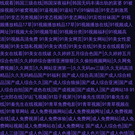
线观看|韩国三级在线|韩国深夜福利|韩国无码丰满出轨的富婆
91被
操视频|91被窝视频|91逼视频|91逼站TV|91编辑器|91变态刺激黑
丝|91变态另类视频|91变态视频|91变态网站|91宾馆丝袜国产
91视
频播放精品17草|91视频播放精品17草|91视频播放在线|91视频成人
网址|91视频大全|91视频导航|91视频分类|91视频福利|91视频高
清|91视频高清免费
91美女网|91美女网页|91美女网站|91美女性爱
视频|91美女隐私视频|91美女诱惑|91美女在线|91美女在线观看|91
美女在线看|91美女在线破
久久婷婷五月综合色国产|久久婷婷五月
综合色情|久久婷婷综合缴情亚洲狠狠|久久偷拍视频网站|久久网免
费视频|久久网页|久久网站亚洲第一|久久无码av三级|久久无码高清
精品|久久无码精品国产91福利
国产成人综合高清|国产成人综合精
品|国产成人综合久久|国产成人综合狼操|国产成人综合亚洲|国产成
人综合自拍|国产成色在线|国产成视频|国产成熟人|国产成网站18
91
七次郎在线|91起飞视频|91茄子视屏污|91秦先生琪琪|91秦先生在
线|91秦先生在线视频|91青草免费电影|91青草视频|91青草视频在
线|91青草网站
成人免费视频网站|成人免费视频网址|成人免费视频
在线|成人免费视屏|成人免费体验|成人免费网|成人免费网站|成人免
费网站视频|成人免费网站在|成人免费网址
国产成人人综合色|国产
成人三级|国产成人色|国产成人色播|国产成人色片|国产成人色情|国