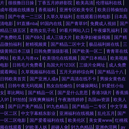
片
|
很很撸日日操
|
丁香五月婷婷影院
|
欧美高清
|
伦理福利在线
|
成年视频在线播放
|
香蕉福利
|
亚洲专区欧美专区
|
欧美日韩偷拍自
拍
|
国产午夜一二三区
|
久草久草福利
|
在线观看日韩电影
|
日本高
清电影
|
91直播nba
|
91国内在线
|
国产青草91
|
免費成人視頻
|
国产
精品三级五区
|
老熟女乱子伦
|
91看片网站入口
|
午夜爆乳福利
|
国
产免费吃瓜
|
国产69久
|
成人三级大片
|
欧美孕妇被操视频
|
国产精
品微拍福利
|
射精视频黄
|
国产精品二区中文
|
极品福利姬在线
|
三
级黄韩日本三级
|
日韩免费顶级影视
|
国产欧美一区二
|
青青草在线
网站
|
欧美人与兽xx
|
欧美强伦在线视频
|
国产日本精品
|
欧美视频
电影
|
日韩毛片免费看
|
岛国大片123区
|
三级片全网址
|
成人免费
观看网站
|
久草视频福利在线
|
五月天婷婷综合网
|
国产精品十八
|
日韩欧美首页
|
国产亚洲人成a
|
国产高清在线不卡
|
男操女黄色在
线
|
日韩午夜无码视频
|
熟女自拍偷怕
|
91爆操网站
|
91爱丝小仙
女
|
草比网站
|
国产精品一区
|
国产是什么意思
|
香港3级片
|
香蕉插
入91
|
91拍拍
|
深夜爽爽福利
|
午夜激情婷婷
|
岛国av资源
|
欧美人
体
|
国产日产美产精品
|
91九色精品
|
国产精品一二专区
|
中文字幕
一区二区
|
中文字幕精东影业
|
亚洲福利在线视频
|
乱伦五月
|
国产
一区二区电影
|
国产爱看福利在线
|
欧美伦区
|
美女黄www
|
红桃视
频在线观看
|
91欧美人妖
|
超碰人肏
|
91九色精品
|
亚洲色淫网
|
av