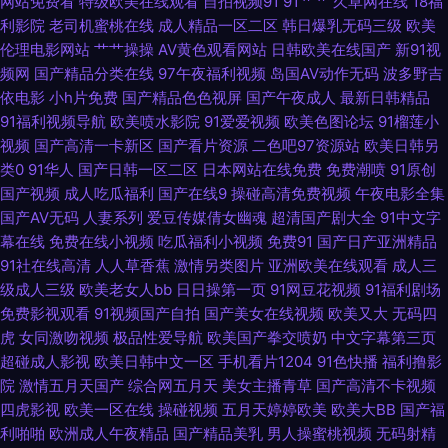
网站免费看
特级欧美在线观看
自拍视频91
91艹艹
久草网在线
18福
产自产精品 国产一级无毛不卡 国产精品九九热久久 九一草草 后入白丝 亚洲
利影院
老司机蜜桃在线
成人精品一区二区
韩日爆乳无码三级
欧美
伦理电影网站
艹艹操操
AV黄色观看网站
日韩欧美在线国产
新91视
日韩天美 91国视频 91大神在线视频看看 91露胸 91麻豆传媒国产大片 91豆
频网
国产精品分类在线
97午夜福利视频
岛国AV动作无码
波多野吉
依电影
小h片免费
国产精品色色视屏
国产午夜成人
最新日韩精品
花官网 1024视频国产 91次元免费视频 91黄色变态视频 91福利视频广场 91
91福利视频导航
欧美喷水影院
91爱爱视频
欧美色图论坛
91榴莲小
视频
国产高清一卡新区
国产看片资源
二色吧97资源站
欧美日韩另
超碰资源站 91爱爱在线影院 91老司机福利 91拍拍视频 91蜜桃在线观看 91
类0
91华人
国产日韩一区二区
日本网站在线免费
免费潮喷
91原创
国产视频
成人吃瓜福利
国产在线9
操碰高清免费视频
午夜电影全集
国产精品操笔 91社区男人的天堂 91伪娘在线播放 91淫片电影安装 91视频观
国产AV无码
人妻系列
爱豆传媒倩女幽魂
超清国产剧大全
91中文字
幕在线
免费在线小视频
吃瓜福利小视频
免费91
国产日产亚洲精品
看吴梦梦 91蜜桃传媒一区 91国产丝袜老师 91大片免费看 9178看片视频 福
91社在线高清
人人草香蕉
激情另类图片
亚洲欧美在线观看
成人三
级成人三级
欧美老女人bb
日日操第一页
91网豆花视频
91福利剧场
利网址导航亚洲AV 国产精品四五六七区 海角社区大香蕉 黄尤物视频网 国产
免费影视观看
91视频国产自拍
国产美女在线视频
欧美又大
无码四
虎
女同激吻视频
极品性爱导航
欧美国产拳交喷奶
中文字幕第三页
综合在线99 国产真实乱伦 密臀中文字幕 91超碰导航中字 精品久久AV大香蕉
超碰成人影视
欧美日韩中文一区
手机看片1204
91色快播
福利撸影
院
激情五月天国产
综合网五月天
美女主播青草
国产高清不卡视频
四虎影视
欧美一区在线
操碰视频
五月天婷婷欧美
欧美大BB
国产福
91成人入口 91亚洲精品青草依 www天天撸com 99在线视频精品 www成人
利啪啪
欧洲成人午夜精品
国产精品美乳
男人操蜜桃视频
无码射精