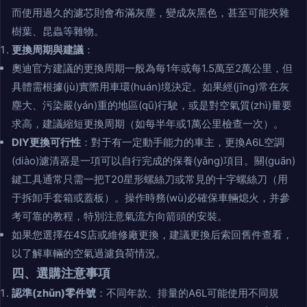
而使用過久的濾芯則會布滿灰塵，變成灰黑色，甚至可能夾雜
樹葉、昆蟲等雜物。
更換周期與建議
：
奧迪官方建議的更換周期一般為每1年或每1.5萬至2萬公里，但
具體需根據(jù)實際用車環(huán)境決定。如果經(jīng)常在灰
塵大、污染嚴(yán)重的地區(qū)行駛，或是對空氣質(zhì)量要
求高，建議縮短更換周期（如每半年或1萬公里檢查一次）。
DIY更換可行性
：對于有一定動手能力的車主，更換A6L空調
(diào)濾清器是一項可以自行完成的保養(yǎng)項目。關(guān)
鍵工具通常只需一把T20星形螺絲刀或常見的十字螺絲刀（用
于拆卸手套箱或蓋板）。操作時務(wù)必確保車輛熄火，并參
考可靠的教程，特別注意氣流方向箭頭的安裝。
如果您選擇在4S店或維修廠更換，建議更換后索回舊件查看，
以了解車輛的空氣過濾負荷情況。
四、選購注意事項
認準(zhǔn)零件號
：不同年款、排量的A6L可能使用不同規