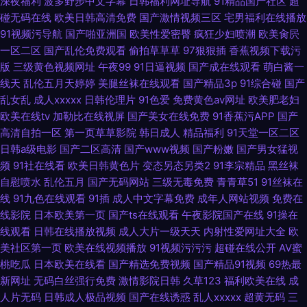
深夜福利
波多野步中文字幕
日韩福利网址导航
91精品国产社区
超
碰无码在线
欧美日韩高清免费
国产激情视频三区
宅男福利在线播放
91视频污导航
国产啪亚洲国
欧美性爱密臀
疯狂少妇喷潮
欧美肏屄
一区二区
国产乱伦免费观看
偷拍草草草
97狠狠插
香蕉视频下载污
版
三级黄色视频网址
午夜99
91日逼视频
国产成在线观看
萌白酱一
线天
乱伦五月天婷婷
美腿丝袜在线观看
国产精品3p
91综合碰
国产
乱女乱
成人xxxxx
日韩伦理片
91色爱
免费黄色av网址
欧美肥老妇
欧美在线tv
加勒比在线视屏
国产美女在线免费
91香蕉污APP
国产
高清自拍一区
第一页草草影院
韩日成人
精品福利
91天堂一区二区
日韩a级电影
国产二区高清
国产www视频
国产粉嫩
国产男女猛视
频
91社在线看
欧美日韩黄色片
变态另态另类2
91李宗精品
黑丝袜
自慰喷水
乱伦五月
国产无码网站
三级无毒免费
青青草51
91丝袜在
线
91九色在线观看
91插
成人中文字幕免费
成年人网站视频
免费在
线影院
日本欧美第一页
国产ts在线观看
午夜影院国产在线
91操在
线观看
日韩在线播放视频
成人大片一级天天
内射性爱网址大全
欧
美社区第一页
欧美在线视频播放
91视频污污污
超碰在线公开
AV蜜
桃吃瓜
日本欧美在线看
国产精选免费视频
国产精品91视频
69热最
新网址
无码白丝强行免费
激情影院日韩
久草123
福利欧美在线
成
人片无码
日韩成人极品视频
国产在线诱惑
乱人xxxxx
超黄无码
三