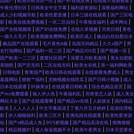
品国产
|
欧美日韩另类一区
|
国产97在线亚洲
|
在线看片免费观看
|
午夜伦理社区
|
日韩美女中文字幕
|
福利源资源站
|
深夜福利网址
|
成人少妇视频导航
|
欧美性爱直播
|
日本三级在线观看
|
国产三区电
影
|
欧美在线免费视频
|
一区二区自拍
|
午夜狼友福利
|
成年网址
|
国产在线视频第
|
国产91在线免费
|
在线久草视频
|
另类日韩
|
黄色
一级久久毛片
|
欧美视频免费网站
|
欧美区成人
|
极品白丝自慰出水
|
极品国产在线观看
|
毛片黃色A級
|
岛国无码精品
|
久久v国产
|
男
女打泡网站
|
国产福利一区二区
|
国产精品103页
|
国产视频一区
|
国产欧美一二三区
|
窝窝社区国产
|
深爱五月欧美激情
|
美女自慰欧
美朝喷
|
国产庆无码
|
二区在线无码
|
欧美女在线
|
第一福利网欧美
|
日韩电影
|
青青国产
|
欧美日韩在线观看
|
在线观看免费成人
|
男女
羞羞网站
|
狠狠艹福利
|
尤物视频在线吃瓜
|
国产日韩小视频
|
成人
日本在线观看
|
91操美女
|
在线观看日韩欧美
|
综合色精品首页
|
国
产mv免费观看
|
狼人伊人色
|
午夜福利乱
|
另类变态人妖
|
成人美女
网站大全
|
国产在线观看啊
|
国产精品vv在线
|
人妖操女
|
国内精品
欧美
|
人人人人人
|
中文字幕高清
|
丁香六月五月婷婷
|
高清伦理电
影
|
伊人啪啪福利
|
欧美三区片
|
亚洲岛国在线观看
|
欧美性爱资源
站
|
国产v精品成人免
|
91污秽视频
|
国产精品高清在线
|
狠撸狠狠
操
|
精品视频91
|
成人肏逼视频不卡
|
欧美午夜男女
|
日本天堂黄色