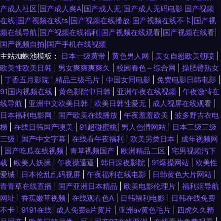
产成人社区|国产成人爽A|国产成人无|国产成人无码电影
国产视频
在线|国产视频在线ts|国产视频在线播放|国产视频在线不卡|国产视
频在线导航|国产视频在线福利|国产视频在线观看|国产视频在线看|
国产视频自拍|国产手机在线视频
主站蜘蛛池模板：
日本一级黄带
|
黄色男人网
|
美女自慰欧美朝喷
|
欧美性欧美日韩
|
男女爽爽爽爽久
|
校园春色～综合网
|
操肥臀熟女
|
丁香五月影院
|
精品三级毛片
|
中国女同电影
|
免费电影日韩电影
|
91国内视频在线
|
黄色影院中日韩
|
亚洲午夜在线视频
|
午夜激情在
线导航
|
亚洲中文欧美日韩
|
欧美日韩性爱无
|
成人视屏在线观看
|
日本福利电影网
|
国产欧美在线播放
|
午夜羞羞欧美
|
波多野吉衣电
梯
|
在线日韩国产噢美
|
91超碰蜜桃
|
男人色情网站
|
日本三级三级
三级
|
国产中文字幕
|
在线看午夜福利
|
欧美另类日本
|
成年视频网
|
国产吃瓜在线视频
|
青草视频国产
|
欧洲精品二区
|
宅男视频污下
载
|
欧美人妖操
|
午夜操逼逼
|
韩日深夜影院
|
91爆操网站
|
欧美性
爱城
|
日本伦乱乱码视屏
|
午夜福利在线电影
|
日韩黄色大片网站
|
青青草在线直播
|
国产亚洲日本精品
|
欧美电影伦理片
|
福利姬导航
网址
|
香蕉嫩草视频
|
在线观看色A
|
日韩福利电影
|
日韩在线免费
不卡
|
9191在线
|
成人免费a片黄片
|
亚洲av黄色毛片
|
四虎久久精