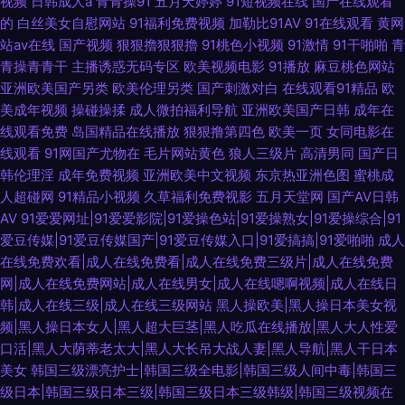
视频
日韩成人a
青青操91
五月天婷婷
91短视频在线
国产在线观看
的
白丝美女自慰网站
91福利免费视频
加勒比91AV
91在线观看
黄网
站av在线
国产视频
狠狠擼狠狠擼
91桃色小视频
91激情
91干啪啪
青
青操青青干
主播诱惑无码专区
欧美视频电影
91播放
麻豆桃色网站
亚洲欧美国产另类
欧美伦理另类
国产刺激对白
在线观看91精品
欧
美成年视频
操碰操揉
成人微拍福利导航
亚洲欧美国产日韩
成年在
线观看免费
岛国精品在线播放
狠狠撸第四色
欧美一页
女同电影在
线观看
91网国产尤物在
毛片网站黄色
狼人三级片
高清男同
国产日
韩伦理淫
成年免费视频
亚洲欧美中文视频
东京热亚洲色图
蜜桃成
人超碰网
91精品小视频
久草福利免费视影
五月天堂网
国产AV日韩
AV
91爱爱网址|91爱爱影院|91爱操色站|91爱操熟女|91爱操综合|91
爱豆传媒|91爱豆传媒国产|91爱豆传媒入口|91爱搞搞|91爱啪啪
成人
在线免费欢看|成人在线免费看|成人在线免费三级片|成人在线免费
网|成人在线免费网站|成人在线男女|成人在线嗯啊视频|成人在线日
韩|成人在线三级|成人在线三级网站
黑人操欧美|黑人操日本美女视
频|黑人操日本女人|黑人超大巨茎|黑人吃瓜在线播放|黑人大人性爱
口活|黑人大荫蒂老太大|黑人大长吊大战人妻|黑人导航|黑人干日本
美女
韩国三级漂亮护士|韩国三级全电影|韩国三级人间中毒|韩国三
级日本|韩国三级日本三级|韩国三级日本三级韩级|韩国三级视频在