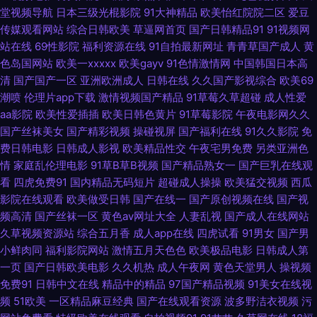
利视频导航 欧美a在线 91白虎 91传媒入口 中日韩综合色图区 亚洲超碰自拍
堂视频导航
日本三级光棍影院
91大神精品
欧美怡红院院二区
爱豆
传媒观看网站
综合日韩欧美
草逼网首页
国产日韩精品91
91视频网
91c网站 91豆花永久网站在线观看 91操碰免费视频t 影音先锋秋霞电影 中日
站在线
69性影院
福利资源在线
91自拍最新网址
青青草国产成人
黄
色岛国网站
欧美一xxxxx
欧美gayv
91色情激情网
中国韩国日本高
韩无码不卡 五月天福利网 91av免费视频 伊人9草在线 91福利视频网 91国产
清
国产国产一区
亚洲欧洲成人
日韩在线
久久国产影视综合
欧美69
潮喷
伦理片app下载
激情视频国产精品
91草莓久草超碰
成人性爱
资源 91副利社 91传禖 中文字幕91 中韩毛片精品基地 亚州欧美日韩综合在线
aa影院
欧美性爱插插
欧美日韩色黄片
91草莓影院
午夜电影网久久
国产丝袜美女
国产精彩视频
操碰视屏
国产福利在线
91久久影院
免
超碰91人人人人人乐 深夜成人三级免费网站 在线成人影音先锋av 在线国产
费日韩电影
日韩成人影视
欧美精品性交
午夜宅男免费
另类亚洲色
情
家庭乱伦理电影
91草B草B视频
国产精品熟女一
国产巨乳在线观
看
四虎免费91
国内精品无码短片
超碰成人操操
欧美猛交视频
西瓜
在线国产 91视在线视频 91豆花精品 青青草一起艹 91情爱网 午夜国产福利一
影院在线观看
欧美做受日韩
国产在线一
国产原创视频在线
国产视
频高清
国产丝袜一区
黄色av网址大全
人妻乱视
国产成人在线网站
区二区 久久精品中文字幕麻豆 91国产 91国产精品乱码久久 91Pron在线观
久草视频资源站
综合五月香
成人app在线
四虎试看
91男女
国产男
小鲜肉同
福利影院网站
激情五月天色色
欧美极品电影
日韩成人第
91无探 91在线观看免费 91影音资源 91熟女露脸视频 91女生裸视频在线看
一页
国产日韩欧美电影
久久机热
成人午夜网
黄色天堂男人
操视频
免费91
日韩中文在线
精品中的精品
97国产精品视频
91美女在线视
99国产er热视频 91在线视频网站总站 A片无码一区日韩 超碰在线进入91 国
频
51欧美
一区精品麻豆经典
国产在线观看资源
波多野洁衣视频
污