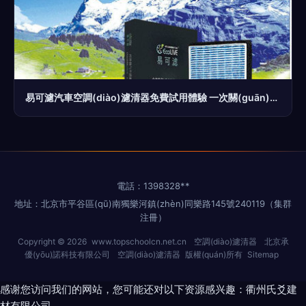
易可濾汽車空調(diào)濾清器免費試用體驗 一次關(guān)于清新呼吸的深度評測
電話：1398328**
地址：北京市平谷區(qū)南獨樂河鎮(zhèn)同樂路145號240119（集群
注冊）
Copyright © 2026
www.topschoolcn.net.cn
空調(diào)濾清器
北京承
優(yōu)諾科技有限公司
空調(diào)濾清器
版權(quán)所有
Sitemap
感谢您访问我们的网站，您可能还对以下资源感兴趣：衢州氏爻建
材有限公司