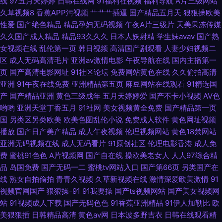
线
97五月天婷婷
日韩在线网
91福利社视频
福利导航
A片三级网站
另类老女人 91次元黄色 欧美片1区 www46国产 日韩精品网站 97成人视频
久草视频8
香蕉APP污视频
艹艹艹插逼
国产精品五月天
狠狠操欧美
性爱
国产绝色精品
精品孕妇无码视频
午夜A片三级片
天美果冻传媒
在线 手机av福利 俺去射官网 亚洲热A朋友的妈妈 九九re视频在线观看 91剧
久久国产成人精品
精品93久久久
日本人妖射精
学生妹avav
国产熟
女视频在线
乱伦第一页
韩日视频
高清国产剧观看
人妻少妇视频二
场 色97干 国产后入av 91Nav中文字幕 国产另类人妖网址 91v91cn 久久一
区
成人无码高清毛片
亚洲av激情电影
午夜导航在线
国内主播第一
页
国产高清电影网址
91社区论坛
免费网站黄色在线
久久偷拍高清
区丝袜制服 91情侣在线视频 欧美毛多水多bb 91亚州 色色的视频 九色反差
亚洲
91午夜在线免费
亚洲精品第五页
麻豆网站在线观看
91精选国
产
国产精品亚洲
黄色三级成年
五月天婷婷爱
国产不卡小视频
AV色
91 91新人xh98hx新作 日韩天堂无码 成人秀场 91v国产精品酒视频 久草福利
哟哟
亚洲天堂丁香五月
91社网
美女视频黄全免费
国产精品第一页
国
另类区另类欧美
欧美色图乱伦小说
免费成人软件
黄色网址视频
播放
国产日产美产精品
成人午夜视频
伦理视频网站
黄色18禁网站
网 91深夜福利在线导航 欧美性爱第四页 熟女视频一区二区三区 九九国产精
亚洲无码视频在线
成人无码看片
91原创社区
伦理电影香港
成人免
费
蜜桃91色色
A片视频网
国产自在线
操欧美老女人
人人97综合精
品九九 91网站在线免费下载 五月桃花网一道本 韩精品久久 91看片婬黄大片
品
岛国免费
国产无码一二
蜜桃tv网站入口
国产第66页
另类国产在
线
熟女自拍偷拍
青青久视频
久草新视频在线
激情深爱欧美激情
91
网址 91黑料少妇网站 人人乳人人鲁 97性视频 丝袜足交网 第一福利视频导航
视频官网国产
狠狠操-91
91我要操
国产ts视频网站
国产美女视频网
站
91视频成人下载
国产无码色色
91香蕉亚洲精品
91伊人加勒比
欧
影音先锋AV一区 精品久久婷婷网络 91福利社试看三分钟 97伊人网 97视频
美狠狠插
日韩精品高清
黄色av网
日本波多野吉衣
日韩在线观看精