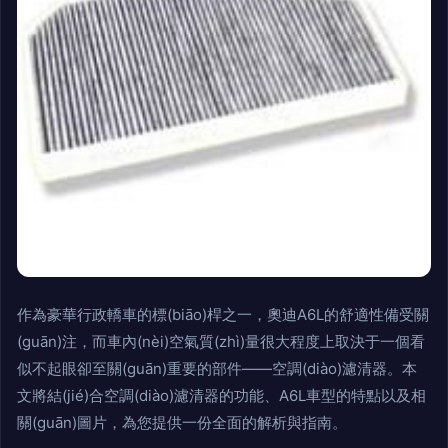
作為豪華行政轎車的標(biāo)桿之一，奧迪A6L的舒適性備受關
(guān)注，而車內(nèi)空氣質(zhì)量很大程度上取決于一個看
似不起眼卻至關(guān)重要的部件——空調(diào)濾清器。本
文將結(jié)合空調(diào)濾清器的功能、A6L車型的特點以及相
關(guān)圖片，為您提供一份全面的解析與指南。