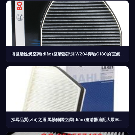
博世活性炭空調(diào)濾清器評測 W204奔馳C180的‘空氣守護者’
探尋品質(zhì)之選 馬勒德國空調(diào)濾清器適配大眾車型 | LA621單效款詳解與電商購買攻略