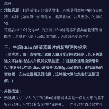
花粉。
活性炭層
：利用活性炭的強吸附性，有效吸附空氣中的有害氣
體、異味（如尾氣中的硫化物、氮氧化物）以及更微小的顆粒
物。
這種設(shè)計使得A6L的空調(diào)濾清器不僅具備物理過濾
能力，還擁有化學(xué)吸附功能，過濾效果更為全面。
三、空調(diào)濾清器圖片解析與更換提示
（請注意：由于直接在此處嵌入圖片受到格式限制，以下將通
過文字詳細描述其外觀與安裝位置，并建議您通過搜索引擎
以“奧迪A6L空調(diào)濾清器”為關(guān)鍵詞，查找清晰的
實物圖、安裝位置圖及對比圖，這將極大幫助您進行直觀理
解。）
外觀描述
：
形狀與尺寸
：A6L的空調(diào)濾清器通常是一個長方形的扁平
板狀部件，尺寸與其安裝槽精密匹配。不同年款的濾芯尺寸可