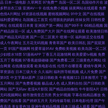
品
日本一级电影
久草网页
97免费艹
岛国一区二区
岛国动作片在
波
97伊人射欧色色 成人AV免费在线观看 极品久久 极品黑丝av 黄色网址求推荐
多野吉衣三级
亚洲AV一卡
在线免费小视频
搞黄网站在线观看
免费
色情A片网扯
91资源在线视频
蜜桃视频网站
91中文
国产在线视频
韩国色片在线 国产传媒专区 激情色播导航 黄色在线免费网址 51吃瓜网乱子
福利爱爱网址
岛国搬运工首页
伦理朋友的妈妈
丝袜女同
日韩性爱
网址
在线观看日本黄
亚洲国产第一网站
国产99不卡
66精品视频
国
伦精品 91导航绯色
产精品探花一区
成人免费国产大片
国产在线网址观看
欧美激情日韩
国产精品无码亚洲
国产一区二区黄片
喷潮一区
福利姬足交在线看
成人午夜网址
五月花无码视频
青青草国产
欧美日韩乱
国产屁屁第
一页
91国产视频网
性爱草逼91AV
免费欧美视频
欧美岛国一区二区
少妇喷水18禁
51漫画APP
丁香五月花激情网
欧美爱爱tv视频
免费
五月丁香视频
97香蕉超级碰碰
国产免费看二区
三级黄色片网站
综
合网黄
在线播放观看
欧美电影在线
伦理片在哪里看
蜜桃午夜网
久
草资源在
日本三级大全
久久福利
福利所导航视频
成人片免费
国产
第9页
中文字幕bt原声
三级日韩欧美
午夜视频123
日本推理片
丁香
五月网站
国产免费看视频
极品成人色
成人黑料自拍
国产日韩欧美
网站
国产无码av
老湿A片影院
国产精品自拍偷拍
牛牛影院A片
日韩
无码视频网站
都市激情变态另类
男女91视频
字幕在线精品播放
免
费国产在线看
国产婷婷五月天
无码传媒导航
日本电影伦理
国产午
夜高清
美女黄色18
亚洲午夜精品视频
日本三级成人观看
国产精品