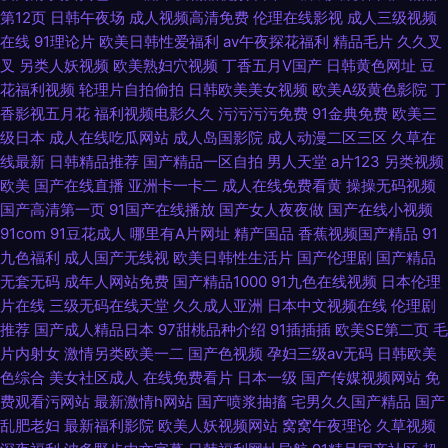
第12页
日韩午夜场
成人视频高清免费
伦理在线影视
成人三级视频
在线
91理论片
欧美日韩性爱福利
av午夜探花福利
精品毛片
久久叉
叉
另类人妖视频
欧美熟妇穴视频
丁香五月V国产
日韩黄色网址
豆
花福利视频
轮理片自拍偷拍
日韩欧美美女视频
欧美A级黄色影院
丁
香影视五月花
福利视频电影久久
污污污污免费
91金典免费
欧美三
级日本
成人在线吃瓜网站
成人岛国影院
成人动漫二区三区
久草在
线最新
日韩精品推荐
国产精品一区自拍
男人天堂
a片123
另类视频
欧美
国产在线直播
亚洲卡一卡二
成人在线免费看黄
操操无码视频
国产高清第一页
91国产在线播放
国产女人夜夜做
国产在线小视频
91com
91豆花成人
哪里有A片网址
精产国品
香蕉视频国产精品
91
九色福利
成人国产无线视
欧美日韩性生活片
国产伦理剧
国产精品
无套无码
成年人网站免费
国产精品1000
91九色在线视频
日本伦理
片在线
三级无码在线天堂
久久成人亚洲
日本中文视频在线
伦理剧
推荐
国产成人精品日本
97甜桃品种介绍
91插插插
欧美SE第二页
毛
片内射女
激情另类欧美一二
国产色视频
孕妇三级av无码
日韩欧美
色综合
美女社区成人
在线免费看片
日本一级
国产传媒视频网站
免
费观看污网站
最新激情h网站
国产喷浆抽搐
宅男久久国产精品
国产
乱肥老妇
最新福利影院
欧美人妖视频网站
窝窝午夜理论
久草视频