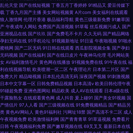
乱伦天堂
国产在线短视频
丁香五月丁香婷婷
91精品又
爱豆传媒下
载
丁香九月国产主播
美女网站视频黄
A片com
美女福利在线观看
狼人激情网
伦理片香港
极品福利导航
黄色三级最新免费
91嫩草国
产
午夜成年人网站
免费国产高清视频
91草莓
丝瓜视频污成人
国产
亚洲视品在线
国产玖玖
国产免费毛不卡片
久久无码
国产精品网络
孕妇无码在线
91手机论坛
91视频新地址
91日逼
午夜啪视频
91啪水
蜜桃网
国产二区无码
91日韩在线观看
西瓜影院视频全集
国产孕妇
无码视频
国产在线福利
国产在线日皮片
午夜神马伦理
毛片网站美
女
AV福利激情毛片
黄色网在线播放
91视频免费在线
91午夜在线
福
利在线视频导航
欧美喷潮一区二区
午夜理论片
日本第二片区
国产
免费大片
精品呦视频
日本乱伦高清无码
深夜国产视频
91刺激视频
日本中文字幕一区
日韩免费精品视频
日本高清v
欧美日韩伦理午夜
91碰超免费
亚洲色图网站
精品欧美
成人AV在线观看
日本a级在线
干露脸熟女
在线观看黄色网
成人抖音
爰上碰91
国产美女91视频
国
产情侣片
97人人看
国产三级视频在线
91免费视频精品
国产精品另
类
黄色AV网站人
黄色91福利社
污网址18禁
国产高清不卡二区
成人
午夜视频免费
欧美激情福利网
国产青青青草
91草逼视频
免费看片
日韩
午夜视频福利免费
国产嫩草视频在线
69叉叉叉
最新日本在线