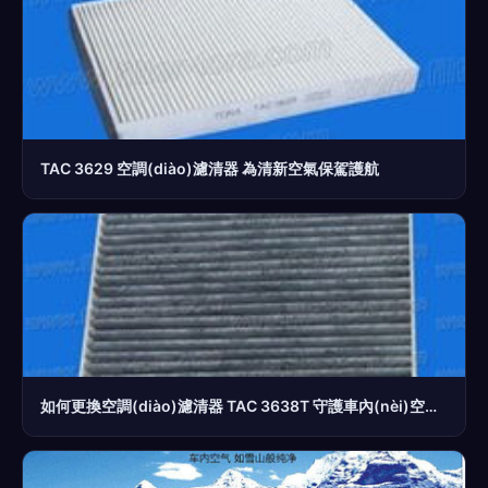
TAC 3629 空調(diào)濾清器 為清新空氣保駕護航
如何更換空調(diào)濾清器 TAC 3638T 守護車內(nèi)空氣的簡單步驟