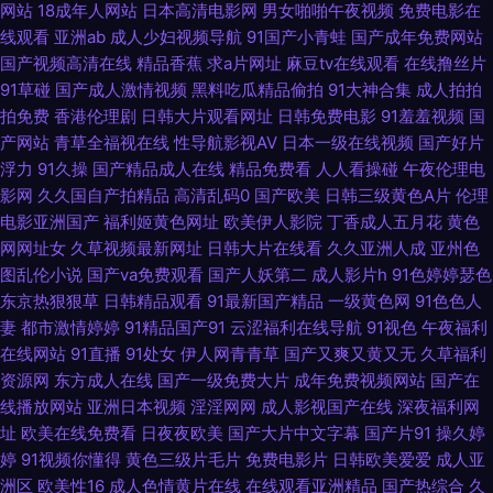
网站
18成年人网站
日本高清电影网
男女啪啪午夜视频
免费电影在
网站豆花 97午夜影院 97资源国产共享 99超碰在线天堂 极品黑丝av 肏屄视
线观看
亚洲ab
成人少妇视频导航
91国产小青蛙
国产成年免费网站
国产视频高清在线
精品香蕉
求a片网址
麻豆tv在线观看
在线撸丝片
频在线高清播放 中文网91 日本韩国在线不卡视频 91在线呦 91九色TS丰满人
91草碰
国产成人激情视频
黑料吃瓜精品偷拍
91大神合集
成人拍拍
拍免费
香港伦理剧
日韩大片观看网址
日韩免费电影
91羞羞视频
国
妖 日韩高清丁香 日日日草草操 91c鈥唍 91国产香蕉电影 91猫先生在线播放
产网站
青草全福视在线
性导航影视AV
日本一级在线视频
国产好片
浮力
91久操
国产精品成人在线
精品免费看
人人看操碰
午夜伦理电
91蜜桃视频网站 91熟妇视频 91香蕉在线 91桃色入口 91熊猫tv 伊人网97 后
影网
久久国自产拍精品
高清乱码0
国产欧美
日韩三级黄色A片
伦理
电影亚洲国产
福利姬黄色网址
欧美伊人影院
丁香成人五月花
黄色
入在线 欧洲精品 精品色在线观看 91黄瓜视频在线观看 先锋资源影音AV网站
网网址女
久草视频最新网址
日韩大片在线看
久久亚洲人成
亚州色
图乱伦小说
国产va免费观看
国产人妖第二
成人影片h
91色婷婷瑟色
福利天堂天美福利视频 www久久香蕉 亚洲一二区 欧美日韩精品内射经典 国
东京热狠狠草
日韩精品观看
91最新国产精品
一级黄色网
91色色人
妻
都市激情婷婷
91精品国产91
云涩福利在线导航
91视色
午夜福利
产伊是大成人 国产福利合集99 91vv视频在线观看 超碰福利导航 成人涩在线
在线网站
91直播
91处女
伊人网青青草
国产又爽又黄又无
久草福利
资源网
东方成人在线
国产一级免费大片
成年免费视频网站
国产在
国产91传媒在线观看 婷婷五月天色婷 欧美亚色色片 日本老湿机啪啪视频 欧
线播放网站
亚洲日本视频
淫淫网网
成人影视国产在线
深夜福利网
址
欧美在线免费看
日夜夜欧美
国产大片中文字幕
国产片91
操久婷
美少女性交 国产传媒在线91 91麻豆久久 男人天堂网手机版 欧美性处女精品
婷
91视频你懂得
黄色三级片毛片
免费电影片
日韩欧美爱爱
成人亚
洲区
欧美性16
成人色情黄片在线
在线观看亚洲精品
国产热综合
久