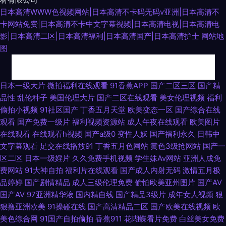
日本高清WWW色视频网站|日本高清不卡码无码v亚洲|日本高清不
卡网站免费|日本高清不卡中文字幕视频|日本高清电视|日本高清电
影|日本高清二区|日本高清福利|日本高清国产|日本高清护士
网站地
图
91色伦理 国产欧美一区视频 人妖自慰伪娘视频 91中文国产精品 久re九九 欧
日本一级大片
微拍福利在线观看
91香蕉APP
国产二区三区
国产精
品性
乱伦种子
美国伦理大片
国产二区在线观看
美女伦理视频
福利
美影院婷婷视频 欧美人妖人兽 欧美另类bdsm 免费看片91 久久精品视频网站
偷拍小视频
91社区国产
丁香五月天堂
欧美变态一区
国产综合在线
观看
国产免费一级片
福利视频资源站
成人午夜在线观看
欧美图片
肏屄网站 91传媒国产吴梦梦 91工厂熟女露脸 大香蕉福利导航 91免费小视频
在线观看
在线观看h视频
国产a级0
变性人妖
国产福利永久
日韩中
文字幕观看
足交在线播放91
丁香五月色网站
黄色3级抢网站
国产一
在线观看 国产成人精品一二三区 五月天综合色图 午夜福利院281 1024老司
区二区
日本一级婬片
久久免费手机视频
学生妹Av网站
亚洲人成免
费网站
91大神自拍
福利片在线观看
国产成人内射无码
激情五月极
机看片 91操美女 91av视频在线导航 中文字幕十六区 亚洲色图男人天堂Av
品婷婷
国产剧情精品
成人三级伦理免费
偷怕欧美亚州图片
国产AV
国产AV
97亚洲精华液
国内精自线
国产精品3级片
成年女人视频
狠
香蕉视频av麻烦 五月天成人导航 色交亚韩 日韩欧美爱爱 青草社区久久 97资
狠撸亚洲欧美
91操碰在线
国产高清精品二区
国产欧美在线视频
欧
美色综合网
91国产自拍偷拍
香蕉911
花蝴蝶看片免费
白丝美女免费