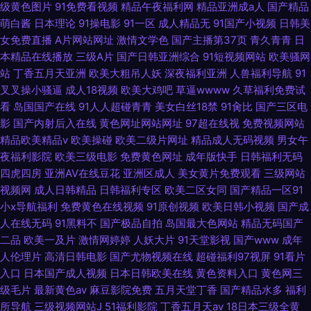
级黄色图片
91免费看视频
精品午夜福利网
精品亚洲成a人
国产精品
萌白酱
日本理论
91操电影
91一区
成人精品无
91国产小视频
日韩美
女免费直播
A片网站网址
激情文学色
国产主播第37页
青久青青
日
本精品在线播放
三级A片
国产日韩亚洲综合
91短视频网站
欧美骚网
站
丁香五月天亚洲
欧美大粗吊人妖
深夜福利亚洲
人兽福利导航
91
叉叉操小骚逼
成人18视频
欧美大鸡吧
草逼wwww
久草福利免费试
看
岛国国产在线
91人人超碰青青
美女白丝18禁
91肏比
国产三区电
影
国产内射后入在线
黄色网址网站网址
97超在线视
免费视频网站
精品欧美精品v
欧美操碰
欧美二级片网址
精品成人无码视频
男女午
夜福利影院
欧美三级电影
免费黄色网址
成年版快手
日韩福利无码
四虎四房
亚洲AV在线豆花
亚洲区成人
美女黄片免费观看
三级网站
视频网
成人日韩精品
日韩福利专区
欧美二区女同
国产精品一区91
小x导航福利
免费黄色在线视频
91原创视频
欧美日韩小视频
国产成
人在线无码
91黑料不
国产极品自拍
岛国最大色网站
精品无码国产
二品
欧美一及片
激情网婷婷
人妖大片
91天堂影视
国产www
成年
人伦理片
高清日韩电影
国产尤物视频在线
超碰福利97视屏
91看片
入口
日本国产成人视频
日本日韩欧美在线
黄色资料入口
黄色网三
级毛片
最新黄色av
麻豆影院免费
五月天堂丁香
国产精品水多
福利
所导航
三级视频网站J
51福利影院
丁香五月天av
18日本三级全黄