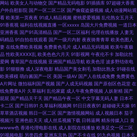
源共享 国产精品色 黑人无码一区 人妻福利95 日韩成人在线入口 日韩免费成
网站
欧美女人与动物交
国产精品无码电影
91插插库
97超碰大香蕉
户外自慰影院
国产一区二区二区
国产偷窥盗摄视频
成人动漫网站观
人黄色网址 欧美日在线 久久人妻视频 九一超碰网 精东91涩天堂 国产91在线
看
欧美第一页夜夜
91成人精品视频
蜜桃爱爱视频
乱伦熟女五月天
91香蕉视
福利在线视频直播
一区xxxxx
岛国大片免费视频
一道日本
亚洲香蕉
国产91高清精品
国产一区二区福利
伦理在线播放
人妻无
视频看看 国内黄色片 成人综合网站在线观看 豆花观频在线观看 91肏碰 大香
码精品
91自拍在线观看
国产一级片内射
夜夜骑青青草
欧美色图人
妻
在线免费欧美视频
免费黄色毛片
成人精品无码视频
欧美午夜极
蕉92 wwwprontv6 97色色电影 91探花视频 91久色蝌蚪视频 91青草草 91精
品
性欧美ⅩⅩⅩⅩ乱
欧美色色六月天
91影视网
午夜伦不卡
加勒比性
爱网
青草国产在线视频
亚洲国产精品导航
欧美色淫
波多野结依电
东福利片 91秦先生在线 91官方视频在线看网页 91超碰久草牛牛 影音先锋每
影
91狠狠撸
成人深夜电影
精品国产美女剃毛
加勒比熟女
91碰在线
欧美裸模
萌白酱国产一区
美国一级AV
国产人在线成免费
免费黄色
日AV 一区二区成人 51黑料福利社在线 超碰色91 91官方视频网站 91尤物视
A片网址
微拍福利国产视频
国产人成无码视频
国产原创区色花堂
在
线免费黄A片
久草福利
乱伦家庭
成人午夜免费视频
人妖射精
国产
频网址在线 www2AV色图 www探花91 91在线看看 91在线观看视频 91在线
屁屁
国产精品天干天
国产精品午夜一区
中文字幕无码人妻
日本不
卡二区
国产日韩91
久草福利视频网
91日日夜夜91
超碰碰天天操
91
小视频 91视频导航在线观看 97视频欧美 91娱乐综合网 大香蕉综合色网 国产
草草酒店视频
韩日一区二区
国产激情视频网站
成人视频日本
茄子
视频污
亚洲色欲天天
成人丝瓜视频下载
日韩逼网
精东传媒入口
黄
精品超碰在线 乱子伦国产精品www 91福利网址 抖阴在线免费看 五月丁香福
wwww色
香港伦理电影在线
成人影院在线播放
欧美足交一区二区
91视频电影
另类四虎
亚洲东京热
国产不卡在线
91九色视频
日本天