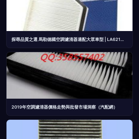
探尋品質之選 馬勒德國空調濾清器適配大眾車型 | LA621單效款詳解與電商購買攻略
2019年空調濾清器價格走勢與批發市場洞察（汽配網）