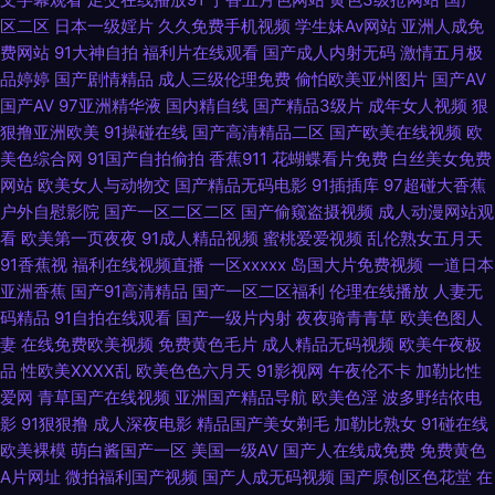
在线观看 国产成人精品一二三区 五月天综合色图 午夜福利院281 1024老司
区二区
日本一级婬片
久久免费手机视频
学生妹Av网站
亚洲人成免
费网站
91大神自拍
福利片在线观看
国产成人内射无码
激情五月极
机看片 91操美女 91av视频在线导航 中文字幕十六区 亚洲色图男人天堂Av
品婷婷
国产剧情精品
成人三级伦理免费
偷怕欧美亚州图片
国产AV
国产AV
97亚洲精华液
国内精自线
国产精品3级片
成年女人视频
狠
香蕉视频av麻烦 五月天成人导航 色交亚韩 日韩欧美爱爱 青草社区久久 97资
狠撸亚洲欧美
91操碰在线
国产高清精品二区
国产欧美在线视频
欧
美色综合网
91国产自拍偷拍
香蕉911
花蝴蝶看片免费
白丝美女免费
源共享 国产精品色 黑人无码一区 人妻福利95 日韩成人在线入口 日韩免费成
网站
欧美女人与动物交
国产精品无码电影
91插插库
97超碰大香蕉
户外自慰影院
国产一区二区二区
国产偷窥盗摄视频
成人动漫网站观
看
欧美第一页夜夜
91成人精品视频
蜜桃爱爱视频
乱伦熟女五月天
人黄色网址 欧美日在线 久久人妻视频 九一超碰网 精东91涩天堂 国产91在线
91香蕉视
福利在线视频直播
一区xxxxx
岛国大片免费视频
一道日本
亚洲香蕉
国产91高清精品
国产一区二区福利
伦理在线播放
人妻无
视频看看 国内黄色片 成人综合网站在线观看 豆花观频在线观看 91肏碰 大香
码精品
91自拍在线观看
国产一级片内射
夜夜骑青青草
欧美色图人
妻
在线免费欧美视频
免费黄色毛片
成人精品无码视频
欧美午夜极
蕉92 wwwprontv6 97色色电影 91探花视频 91久色蝌蚪视频 91青草草 91精
品
性欧美ⅩⅩⅩⅩ乱
欧美色色六月天
91影视网
午夜伦不卡
加勒比性
爱网
青草国产在线视频
亚洲国产精品导航
欧美色淫
波多野结依电
东福利片 91秦先生在线 91官方视频在线看网页 91超碰久草牛牛 影音先锋每
影
91狠狠撸
成人深夜电影
精品国产美女剃毛
加勒比熟女
91碰在线
欧美裸模
萌白酱国产一区
美国一级AV
国产人在线成免费
免费黄色
日AV 一区二区成人 51黑料福利社在线 超碰色91 91官方视频网站 91尤物视
A片网址
微拍福利国产视频
国产人成无码视频
国产原创区色花堂
在