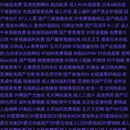
91碰超免费
亚洲色图网站
精品欧美
成人AV在线观看
日本a级在线
干露脸熟女
在线观看黄色网
成人抖音
爰上碰91
国产美女91视频
国
产情侣片
97人人看
国产三级视频在线
91免费视频精品
国产精品另
类
黄色AV网站人
黄色91福利社
污网址18禁
国产高清不卡二区
成人
午夜视频免费
欧美激情福利网
国产青青青草
91草逼视频
免费看片
日韩
午夜视频福利免费
国产嫩草视频在线
69叉叉叉
最新日本在线
视频
日韩成人a
青青操91
五月天婷婷
91短视频在线
国产在线观看
的
白丝美女自慰网站
91福利免费视频
加勒比91AV
91在线观看
黄网
站av在线
国产视频
狠狠擼狠狠擼
91桃色小视频
91激情
91干啪啪
青
青操青青干
主播诱惑无码专区
欧美视频电影
91播放
麻豆桃色网站
亚洲欧美国产另类
欧美伦理另类
国产刺激对白
在线观看91精品
欧
美成年视频
操碰操揉
成人微拍福利导航
亚洲欧美国产日韩
成年在
线观看免费
岛国精品在线播放
狠狠撸第四色
欧美一页
女同电影在
线观看
91网国产尤物在
毛片网站黄色
狼人三级片
高清男同
国产日
韩伦理淫
成年免费视频
亚洲欧美中文视频
东京热亚洲色图
蜜桃成
人超碰网
91精品小视频
久草福利免费视影
五月天堂网
国产AV日韩
AV
91爱爱网址|91爱爱影院|91爱操色站|91爱操熟女|91爱操综合|91
爱豆传媒|91爱豆传媒国产|91爱豆传媒入口|91爱搞搞|91爱啪啪
成人
在线免费欢看|成人在线免费看|成人在线免费三级片|成人在线免费