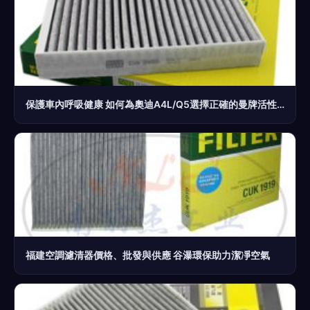
保護車內呼吸健康 如何為奧迪A4L/Q5選擇正確的曼牌活性碳空調濾芯
福建空調濾清器價格、批發與供應 谷瀑環保助力潔凈空氣