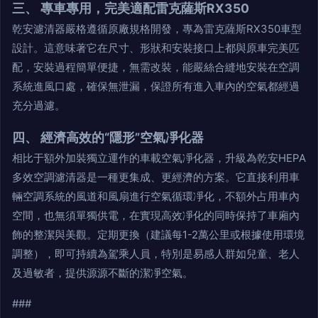
三、 專車專用，完美適配雷克薩斯RX350
乾安濾清器嚴格遵循原廠規格開發，專為雷克薩斯RX350車型
設計。這意味著它在尺寸、形狀和安裝接口上都與原車完美匹
配，安裝過程簡單便捷，無需改裝，能嚴絲合縫地安裝在空調
系統進風口處，確保無泄漏，保證所有進入車內的空氣都經過
充分過濾。
四、 經濟高效的“隱形”空氣凈化器
相比于額外加裝獨立運作的車載空氣凈化器，升級為乾安HEPA
多效空調濾清器是一種更集成、更經濟的方案。它直接利用車
輛空調系統的風道和風扇進行空氣循環凈化，不額外占用車內
空間，也無須單獨供電，在實現高效凈化的同時保持了車廂內
飾的整潔與美觀。定期更換（建議每1-2萬公里或根據使用環境
調整），即可持續為駕乘人員，特別是易感人群如兒童、老人
及過敏者，提供源源不斷的潔凈空氣。
###