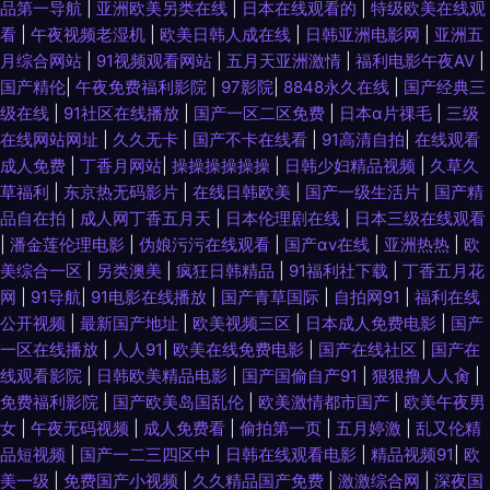
品第一导航
|
亚洲欧美另类在线
|
日本在线观看的
|
特级欧美在线观
看
|
午夜视频老湿机
|
欧美日韩人成在线
|
日韩亚洲电影网
|
亚洲五
月综合网站
|
91视频观看网站
|
五月天亚洲激情
|
福利电影午夜AV
|
国产精伦
|
午夜免费福利影院
|
97影院
|
8848永久在线
|
国产经典三
级在线
|
91社区在线播放
|
国产一区二区免费
|
日本α片祼毛
|
三级
在线网站网址
|
久久无卡
|
国产不卡在线看
|
91高清自拍
|
在线观看
成人免费
|
丁香月网站
|
操操操操操操
|
日韩少妇精品视频
|
久草久
草福利
|
东京热无码影片
|
在线日韩欧美
|
国产一级生活片
|
国产精
品自在拍
|
成人网丁香五月天
|
日本伦理剧在线
|
日本三级在线观看
|
潘金莲伦理电影
|
伪娘污污在线观看
|
国产αv在线
|
亚洲热热
|
欧
美综合一区
|
另类澳美
|
疯狂日韩精品
|
91福利社下载
|
丁香五月花
网
|
91导航
|
91电影在线播放
|
国产青草国际
|
自拍网91
|
福利在线
公开视频
|
最新国产地址
|
欧美视频三区
|
日本成人免费电影
|
国产
一区在线播放
|
人人91
|
欧美在线免费电影
|
国产在线社区
|
国产在
线观看影院
|
日韩欧美精品电影
|
国产国偷自产91
|
狠狠撸人人肏
|
免费福利影院
|
国产欧美岛国乱伦
|
欧美激情都市国产
|
欧美午夜男
女
|
午夜无码视频
|
成人免费看
|
偷拍第一页
|
五月婷激
|
乱又伦精
品短视频
|
国产一二三四区中
|
日韩在线观看电影
|
精品视频91
|
欧
美一级
|
免费国产小视频
|
久久精品国产免费
|
激激综合网
|
深夜国