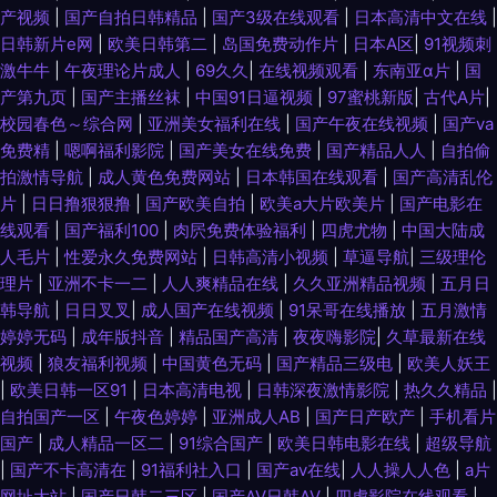
产视频
|
国产自拍日韩精品
|
国产3级在线观看
|
日本高清中文在线
|
日韩新片e网
|
欧美日韩第二
|
岛国免费动作片
|
日本A区
|
91视频刺
激牛牛
|
午夜理论片成人
|
69久久
|
在线视频观看
|
东南亚α片
|
国
产第九页
|
国产主播丝袜
|
中国91日逼视频
|
97蜜桃新版
|
古代A片
|
校园春色～综合网
|
亚洲美女福利在线
|
国产午夜在线视频
|
国产va
免费精
|
嗯啊福利影院
|
国产美女在线免费
|
国产精品人人
|
自拍偷
拍激情导航
|
成人黄色免费网站
|
日本韩国在线观看
|
国产高清乱伦
片
|
日日撸狠狠撸
|
国产欧美自拍
|
欧美a大片欧美片
|
国产电影在
线观看
|
国产福利100
|
肉屄免费体验福利
|
四虎尤物
|
中国大陆成
人毛片
|
性爱永久免费网站
|
日韩高清小视频
|
草逼导航
|
三级理伦
理片
|
亚洲不卡一二
|
人人爽精品在线
|
久久亚洲精品视频
|
五月日
韩导航
|
日日叉叉
|
成人国产在线视频
|
91呆哥在线播放
|
五月激情
婷婷无码
|
成年版抖音
|
精品国产高清
|
夜夜嗨影院
|
久草最新在线
视频
|
狼友福利视频
|
中国黄色无码
|
国产精品三级电
|
欧美人妖王
|
欧美日韩一区91
|
日本高清电视
|
日韩深夜激情影院
|
热久久精品
|
自拍国产一区
|
午夜色婷婷
|
亚洲成人AB
|
国产日产欧产
|
手机看片
国产
|
成人精品一区二
|
91综合国产
|
欧美日韩电影在线
|
超级导航
|
国产不卡高清在
|
91福利社入口
|
国产av在线
|
人人操人人色
|
a片
网址大站
|
国产日韩二三区
|
国产AV日韩AV
|
四虎影院在线观看
|