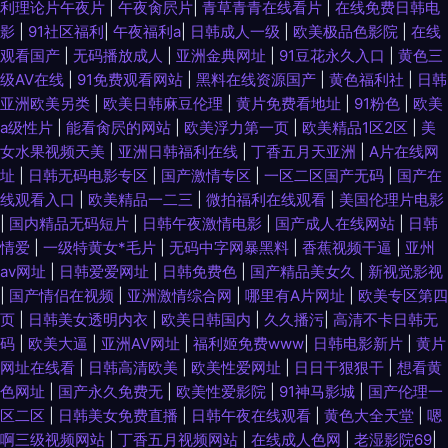
利理论片午夜片
|
午夜肏屄片
|
青草青青在线看片
|
在线免费日韩电
影
|
91社区福利
|
午夜福利a
|
日韩成人一级
|
欧美极品色影院
|
在线
观看国产
|
无码播放成人
|
亚洲金典网址
|
91豆花永久入口
|
黄色三
级AV在线
|
91免费观看网站
|
黑料在线资源国产
|
黄色福利社
|
日韩
亚洲欧美另类
|
欧美日韩麻豆伦理
|
黄片免费看地址
|
91粉色
|
欧美
a级性片
|
能看肏屄的网站
|
欧美浮力第一页
|
欧美精品1区2区
|
美
女水果视频天美
|
亚洲日韩福利在线
|
丁香五月天亚洲
|
A片在线网
址
|
日韩无码电影专区
|
国产激情专区
|
一区二区国产无码
|
国产在
线观看入口
|
欧美精品一二三
|
微拍福利在线观看
|
美国伦理片电影
|
国内精品无码短片
|
日韩午夜激情电影
|
国产成人在线网站
|
日韩
情爱
|
一级特黄女*毛片
|
无码中字网暴黑料
|
香蕉视频干逼
|
亚州
av网址
|
日韩爱爱网址
|
日韩免费色
|
国产精品美女久
|
新视觉影视
|
国产情侣在视频
|
亚洲激情综合网
|
哪里有A片网址
|
欧美专区第四
页
|
日韩美女透明内衣
|
欧美日韩国内
|
久久播污
|
高清不卡日韩无
码
|
欧美大逼
|
亚洲AV网址
|
福利姬免费www
|
日韩电影新片
|
黄片
网址在线看
|
日韩高清欧美
|
欧美性爱网址
|
日日干狠狠干
|
想看黄
色网址
|
国产永久免费无
|
欧美性爱影院
|
91神马影城
|
国产伦理一
区二区
|
日韩美女免费直播
|
日韩午夜在线观看
|
黄色大全天堂
|
嗯
啊三级视频网站
|
丁香五月视频网站
|
在线成人色网
|
老湿影院69
|