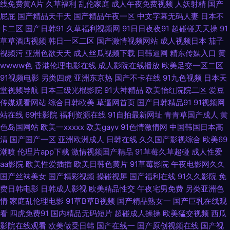
线免费黄A片
久草福利
乱伦家庭
成人午夜免费视频
人妖射精
国产
频网址在线 www2AV色图 www探花91 91在线看看 91在线观看视频 91在线
屁屁
国产精品天干天
国产精品午夜一区
中文字幕无码人妻
日本不
卡二区
国产日韩91
久草福利视频网
91日日夜夜91
超碰碰天天操
91
小视频 91视频导航在线观看 97视频欧美 91娱乐综合网 大香蕉综合色网 国产
草草酒店视频
韩日一区二区
国产激情视频网站
成人视频日本
茄子
视频污
亚洲色欲天天
成人丝瓜视频下载
日韩逼网
精东传媒入口
黄
精品超碰在线 乱子伦国产精品www 91福利网址 抖阴在线免费看 五月丁香福
wwww色
香港伦理电影在线
成人影院在线播放
欧美足交一区二区
91视频电影
另类四虎
亚洲东京热
国产不卡在线
91九色视频
日本天
利视频导航 欧美a在线 91白虎 91传媒入口 中日韩综合色图区 亚洲超碰自拍
堂视频导航
日本三级光棍影院
91大神精品
欧美怡红院院二区
爱豆
传媒观看网站
综合日韩欧美
草逼网首页
国产日韩精品91
91视频网
91c网站 91豆花永久网站在线观看 91操碰免费视频t 影音先锋秋霞电影 中日
站在线
69性影院
福利资源在线
91自拍最新网址
青青草国产成人
黄
色岛国网站
欧美一xxxxx
欧美gayv
91色情激情网
中国韩国日本高
韩无码不卡 五月天福利网 91av免费视频 伊人9草在线 91福利视频网 91国产
清
国产国产一区
亚洲欧洲成人
日韩在线
久久国产影视综合
欧美69
潮喷
伦理片app下载
激情视频国产精品
91草莓久草超碰
成人性爱
资源 91副利社 91传禖 中文字幕91 中韩毛片精品基地 亚州欧美日韩综合在线
aa影院
欧美性爱插插
欧美日韩色黄片
91草莓影院
午夜电影网久久
国产丝袜美女
国产精彩视频
操碰视屏
国产福利在线
91久久影院
免
费日韩电影
日韩成人影视
欧美精品性交
午夜宅男免费
另类亚洲色
超碰91人人人人人乐 深夜成人三级免费网站 在线成人影音先锋av 在线国产
情
家庭乱伦理电影
91草B草B视频
国产精品熟女一
国产巨乳在线观
看
四虎免费91
国内精品无码短片
超碰成人操操
欧美猛交视频
西瓜
在线国产 91视在线视频 91豆花精品 青青草一起艹 91情爱网 午夜国产福利一
影院在线观看
欧美做受日韩
国产在线一
国产原创视频在线
国产视