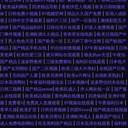
|
欧美福利网站
|
四虎精品导航
|
香蕉伊思人视频
|
欧美日韩制服丝
袜
|
日韩免费小视频
|
91视频官网
|
精品久久国产免费
|
亚洲人成影
视
|
日韩中文字幕观看
|
福利片三区
|
国产一区影院
|
激情影院五月
婷婷
|
国产精品福利91
|
日韩伦理片在线看
|
91真人免费观看
|
国产
门事件视频
|
亚洲欧洲久久精品
|
青青草在线电影
|
欧美日韩国产中
文
|
男人色色天堂
|
国产欧美一区
|
五月婷丁香中文网
|
国产欧国产
精品
|
国产精品手机在线
|
91自拍刺激视频
|
97午夜福利电影
|
日韩
黃色网
|
欧美性爱三区
|
黄片网站在现观看
|
狼友的av天堂
|
午夜拍
国产精品
|
波多野教师
|
三级免费黄站
|
福利区在线观看
|
日本色片
|
国产女同网站
|
国产二区视频
|
欧美三级大片孕妇
|
在线国产日韩
欧美
|
无码国产人妻
|
欧美另类网
|
欧美α片网址
|
在线欧美熟妇
|
日本高清网站
|
午夜福利视频综合
|
日本视频H
|
波多野估结衣在线
|
日韩三级网
|
国产精品www
|
欧美区成人
|
伊人网在线一区
|
国产素
人在线观看
|
欧美精品视频
|
黄色网在线播放
|
四虎偷拍
|
亚洲91视
频
|
免费看h
|
免费真人直播观看
|
91视频在线观看
|
午夜福利日本
|
青草久操
|
欧美扩肛
|
日韩另类视频
|
抖阴Xxxxx
|
国产精选在线视频
|
亚洲欧美精品在线
|
欧美另类玩
|
亚洲欧洲成人
|
最新国产地址
|
成人免费电影网站
|
吃瓜黑料国产精品
|
日本高清在线观看
|
福利精