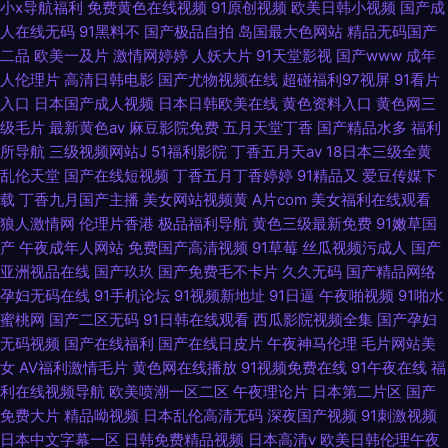
小x导航福利
免费黄色在线视频
91原创视频
欧美日韩小视频
国产成
人在线无码
91黑料不
国产极品自拍
岛国最大色网站
精品无码国产
二品
欧美一及片
激情网婷婷
人妖大片
91天堂影视
国产www
成年
人伦理片
高清日韩电影
国产尤物视频在线
超碰福利97视屏
91看片
入口
日本国产成人视频
日本日韩欧美在线
黄色资料入口
黄色网三
级毛片
最新黄色av
麻豆影院免费
五月天堂丁香
国产精品水多
福利
所导航
三级视频网站J
51福利影院
丁香五月天av
18日本三级全黄
乱伦天堂
国产在线短视频
丁香五月丁香婷婷
91精品又
爱豆传媒下
载
丁香九月国产主播
美女网站视频黄
A片com
美女福利在线观看
狼人激情网
伦理片香港
极品福利导航
黄色三级最新免费
91嫩草国
产
午夜成年人网站
免费国产高清视频
91草莓
丝瓜视频污成人
国产
亚洲视品在线
国产玖玖
国产免费毛不卡片
久久无码
国产精品网络
孕妇无码在线
91手机论坛
91视频新地址
91日逼
午夜啪视频
91啪水
蜜桃网
国产二区无码
91日韩在线观看
西瓜影院视频全集
国产孕妇
无码视频
国产在线福利
国产在线日皮片
午夜神马伦理
毛片网站美
女
AV福利激情毛片
黄色网在线播放
91视频免费在线
91午夜在线
福
利在线视频导航
欧美喷潮一区二区
午夜理论片
日本第二片区
国产
免费大片
精品呦视频
日本乱伦高清无码
深夜国产视频
91刺激视频
日本中文字幕一区
日韩免费精品视频
日本高清v
欧美日韩伦理午夜