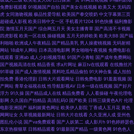
利网址导航亚洲AV 国产精品四五六七区 海角社区大香蕉 黄尤物视频网 国产
免费影视观看
91视频国产自拍
国产美女在线视频
欧美又大
无码四
虎
女同激吻视频
极品性爱导航
欧美国产拳交喷奶
中文字幕第三页
超碰成人影视
欧美日韩中文一区
手机看片1204
91色快播
福利撸影
综合在线99 国产真实乱伦 密臀中文字幕 91超碰导航中字 精品久久AV大香蕉
院
激情五月天国产
综合网五月天
美女主播青草
国产高清不卡视频
四虎影视
欧美一区在线
操碰视频
五月天婷婷欧美
欧美大BB
国产福
91成人入口 91亚洲精品青草依 www天天撸com 99在线视频精品 www成人
利啪啪
欧洲成人午夜精品
国产精品美乳
男人操蜜桃视频
无码射精
网站
18成年人网站
日本高清电影网
男女啪啪午夜视频
免费电影在
网站豆花 97午夜影院 97资源国产共享 99超碰在线天堂 极品黑丝av 肏屄视
线观看
亚洲ab
成人少妇视频导航
91国产小青蛙
国产成年免费网站
国产视频高清在线
精品香蕉
求a片网址
麻豆tv在线观看
在线撸丝片
频在线高清播放 中文网91 日本韩国在线不卡视频 91在线呦 91九色TS丰满人
91草碰
国产成人激情视频
黑料吃瓜精品偷拍
91大神合集
成人拍拍
拍免费
香港伦理剧
日韩大片观看网址
日韩免费电影
91羞羞视频
国
妖 日韩高清丁香 日日日草草操 91c鈥唍 91国产香蕉电影 91猫先生在线播放
产网站
青草全福视在线
性导航影视AV
日本一级在线视频
国产好片
浮力
91久操
国产精品成人在线
精品免费看
人人看操碰
午夜伦理电
91蜜桃视频网站 91熟妇视频 91香蕉在线 91桃色入口 91熊猫tv 伊人网97 后
影网
久久国自产拍精品
高清乱码0
国产欧美
日韩三级黄色A片
伦理
电影亚洲国产
福利姬黄色网址
欧美伊人影院
丁香成人五月花
黄色
入在线 欧洲精品 精品色在线观看 91黄瓜视频在线观看 先锋资源影音AV网站
网网址女
久草视频最新网址
日韩大片在线看
久久亚洲人成
亚州色
图乱伦小说
国产va免费观看
国产人妖第二
成人影片h
91色婷婷瑟色
福利天堂天美福利视频 www久久香蕉 亚洲一二区 欧美日韩精品内射经典 国
东京热狠狠草
日韩精品观看
91最新国产精品
一级黄色网
91色色人