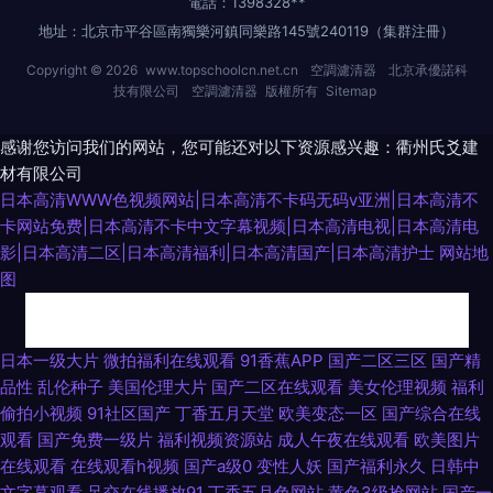
電話：1398328**
地址：北京市平谷區南獨樂河鎮同樂路145號240119（集群注冊）
Copyright © 2026
www.topschoolcn.net.cn
空調濾清器
北京承優諾科
技有限公司
空調濾清器
版權所有
Sitemap
感谢您访问我们的网站，您可能还对以下资源感兴趣：衢州氏爻建
材有限公司
日本高清WWW色视频网站|日本高清不卡码无码v亚洲|日本高清不
卡网站免费|日本高清不卡中文字幕视频|日本高清电视|日本高清电
影|日本高清二区|日本高清福利|日本高清国产|日本高清护士
网站地
图
91色伦理 国产欧美一区视频 人妖自慰伪娘视频 91中文国产精品 久re九九 欧
日本一级大片
微拍福利在线观看
91香蕉APP
国产二区三区
国产精
品性
乱伦种子
美国伦理大片
国产二区在线观看
美女伦理视频
福利
美影院婷婷视频 欧美人妖人兽 欧美另类bdsm 免费看片91 久久精品视频网站
偷拍小视频
91社区国产
丁香五月天堂
欧美变态一区
国产综合在线
观看
国产免费一级片
福利视频资源站
成人午夜在线观看
欧美图片
肏屄网站 91传媒国产吴梦梦 91工厂熟女露脸 大香蕉福利导航 91免费小视频
在线观看
在线观看h视频
国产a级0
变性人妖
国产福利永久
日韩中
文字幕观看
足交在线播放91
丁香五月色网站
黄色3级抢网站
国产一