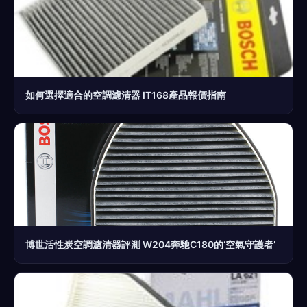
如何選擇適合的空調濾清器 IT168產品報價指南
博世活性炭空調濾清器評測 W204奔馳C180的‘空氣守護者’