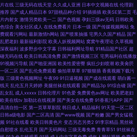
片在线
三级无码在线天堂
久久成人亚洲
日本中文视频在线
伦理剧
推荐
国产成人精品日本
97甜桃品种介绍
91插插插
欧美SE第二页
毛
片内射女
激情另类欧美一二
国产色视频
孕妇三级av无码
日韩欧美
色综合
美女社区成人
在线免费看片
日本一级
国产传媒视频网站
免
费观看污网站
最新激情h网站
国产喷浆抽搐
宅男久久国产精品
国产
乱肥老妇
最新福利影院
欧美人妖视频网站
窝窝午夜理论
久草视频
深夜福利
波多野步中文字幕
日韩福利网址导航
91精品国产社区
超
碰无码在线
欧美日韩高清免费
国产激情视频三区
宅男福利在线播放
91视频污导航
国产啪亚洲国
欧美性爱密臀
疯狂少妇喷潮
欧美肏屄
一区二区
国产乱伦免费观看
偷拍草草草
97狠狠插
香蕉视频下载污
版
三级黄色视频网址
午夜99
91日逼视频
国产成在线观看
萌白酱一
线天
乱伦五月天婷婷
美腿丝袜在线观看
国产精品3p
91综合碰
国产
乱女乱
成人xxxxx
日韩伦理片
91色爱
免费黄色av网址
欧美肥老妇
欧美在线tv
加勒比在线视屏
国产美女在线免费
91香蕉污APP
国产
高清自拍一区
第一页草草影院
韩日成人
精品福利
91天堂一区二区
日韩a级电影
国产二区高清
国产www视频
国产粉嫩
国产男女猛视
频
91社在线看
欧美日韩黄色片
变态另态另类2
91李宗精品
黑丝袜
自慰喷水
乱伦五月
国产无码网站
三级无毒免费
青青草51
91丝袜在
线
91九色在线观看
91插
成人中文字幕免费
成年人网站视频
免费在