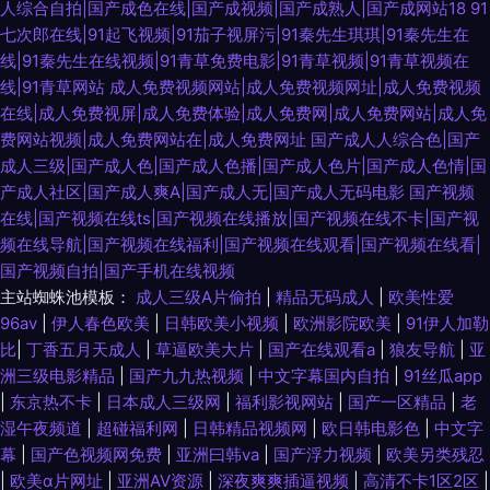
人综合自拍|国产成色在线|国产成视频|国产成熟人|国产成网站18
91
七次郎在线|91起飞视频|91茄子视屏污|91秦先生琪琪|91秦先生在
线|91秦先生在线视频|91青草免费电影|91青草视频|91青草视频在
线|91青草网站
成人免费视频网站|成人免费视频网址|成人免费视频
在线|成人免费视屏|成人免费体验|成人免费网|成人免费网站|成人免
费网站视频|成人免费网站在|成人免费网址
国产成人人综合色|国产
成人三级|国产成人色|国产成人色播|国产成人色片|国产成人色情|国
产成人社区|国产成人爽A|国产成人无|国产成人无码电影
国产视频
在线|国产视频在线ts|国产视频在线播放|国产视频在线不卡|国产视
频在线导航|国产视频在线福利|国产视频在线观看|国产视频在线看|
国产视频自拍|国产手机在线视频
主站蜘蛛池模板：
成人三级A片偷拍
|
精品无码成人
|
欧美性爱
96av
|
伊人春色欧美
|
日韩欧美小视频
|
欧洲影院欧美
|
91伊人加勒
比
|
丁香五月天成人
|
草逼欧美大片
|
国产在线观看a
|
狼友导航
|
亚
洲三级电影精品
|
国产九九热视频
|
中文字幕国内自拍
|
91丝瓜app
|
东京热不卡
|
日本成人三级网
|
福利影视网站
|
国产一区精品
|
老
湿午夜频道
|
超碰福利网
|
日韩精品视频网
|
欧日韩电影色
|
中文字
幕
|
国产色视频网免费
|
亚洲曰韩va
|
国产浮力视频
|
欧美另类残忍
|
欧美α片网址
|
亚洲AV资源
|
深夜爽爽插逼视频
|
高清不卡1区2区
|