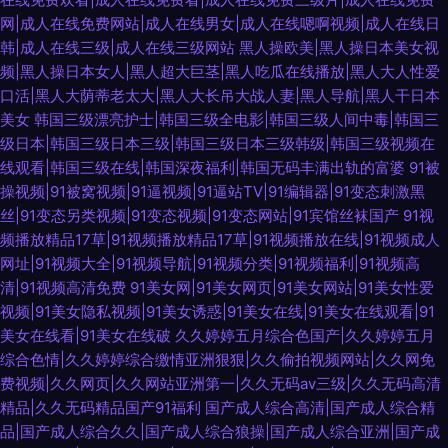
网|成人在线免费网站|成人在线男女|成人在线嗯啊视频|成人在线日
韩|成人在线三级|成人在线三级网站
黑人操欧美|黑人操日本美女视
频|黑人操日本女人|黑人超大巨茎|黑人吃瓜在线播放|黑人大人性爱
口活|黑人大荫蒂老太大|黑人大长吊大战人妻|黑人导航|黑人干日本
美女
韩国三级漂亮护士|韩国三级全电影|韩国三级人间中毒|韩国三
级日本|韩国三级日本三级|韩国三级日本三级韩级|韩国三级视频在
线观看|韩国三级在线|韩国深夜福利|韩国无码丰满出轨的富婆
91被
操视频|91被窝视频|91逼视频|91逼站TV|91编辑器|91变态刺激黑
丝|91变态另类视频|91变态视频|91变态网站|91宾馆丝袜国产
91视
频播放精品17草|91视频播放精品17草|91视频播放在线|91视频成人
网址|91视频大全|91视频导航|91视频分类|91视频福利|91视频高
清|91视频高清免费
91美女网|91美女网页|91美女网站|91美女性爱
视频|91美女隐私视频|91美女诱惑|91美女在线|91美女在线观看|91
美女在线看|91美女在线破
久久婷婷五月综合色国产|久久婷婷五月
综合色情|久久婷婷综合缴情亚洲狠狠|久久偷拍视频网站|久久网免
费视频|久久网页|久久网站亚洲第一|久久无码av三级|久久无码高清
精品|久久无码精品国产91福利
国产成人综合高清|国产成人综合精
品|国产成人综合久久|国产成人综合狼操|国产成人综合亚洲|国产成