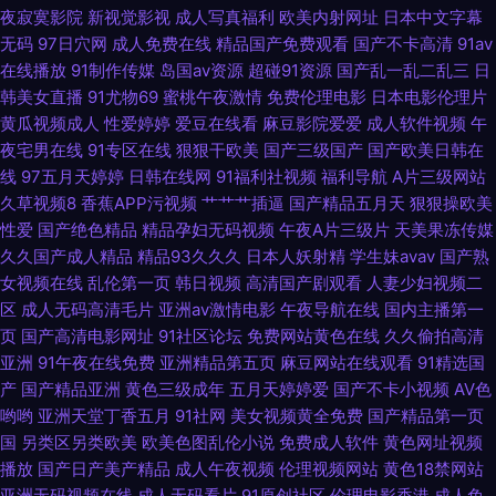
夜寂寞影院
新视觉影视
成人写真福利
欧美内射网址
日本中文字幕
区 俺来也123 婷婷色成人资源 91综合视频在线观看 另类vv 91探花视频在线
无码
97日穴网
成人免费在线
精品国产免费观看
国产不卡高清
91av
在线播放
91制作传媒
岛国av资源
超碰91资源
国产乱一乱二乱三
日
更新 91豆花视频社区入口 老湿机导航 97人人干 无码永久免费 东京热福利导
韩美女直播
91尤物69
蜜桃午夜激情
免费伦理电影
日本电影伦理片
黄瓜视频成人
性爱婷婷
爱豆在线看
麻豆影院爱爱
成人软件视频
午
航 一区一区一去二级 精品成人红杏 91免费在线视频 欧美瑟瑟 91视频9999
夜宅男在线
91专区在线
狠狠干欧美
国产三级国产
国产欧美日韩在
线
97五月天婷婷
日韩在线网
91福利社视频
福利导航
A片三级网站
另类老女人 91次元黄色 欧美片1区 www46国产 日韩精品网站 97成人视频
久草视频8
香蕉APP污视频
艹艹艹插逼
国产精品五月天
狠狠操欧美
性爱
国产绝色精品
精品孕妇无码视频
午夜A片三级片
天美果冻传媒
在线 手机av福利 俺去射官网 亚洲热A朋友的妈妈 九九re视频在线观看 91剧
久久国产成人精品
精品93久久久
日本人妖射精
学生妹avav
国产熟
女视频在线
乱伦第一页
韩日视频
高清国产剧观看
人妻少妇视频二
场 色97干 国产后入av 91Nav中文字幕 国产另类人妖网址 91v91cn 久久一
区
成人无码高清毛片
亚洲av激情电影
午夜导航在线
国内主播第一
页
国产高清电影网址
91社区论坛
免费网站黄色在线
久久偷拍高清
区丝袜制服 91情侣在线视频 欧美毛多水多bb 91亚州 色色的视频 九色反差
亚洲
91午夜在线免费
亚洲精品第五页
麻豆网站在线观看
91精选国
产
国产精品亚洲
黄色三级成年
五月天婷婷爱
国产不卡小视频
AV色
哟哟
亚洲天堂丁香五月
91社网
美女视频黄全免费
国产精品第一页
91 91新人xh98hx新作 日韩天堂无码 成人秀场 91v国产精品酒视频 久草福利
国
另类区另类欧美
欧美色图乱伦小说
免费成人软件
黄色网址视频
播放
国产日产美产精品
成人午夜视频
伦理视频网站
黄色18禁网站
网 91深夜福利在线导航 欧美性爱第四页 熟女视频一区二区三区 九九国产精
亚洲无码视频在线
成人无码看片
91原创社区
伦理电影香港
成人免