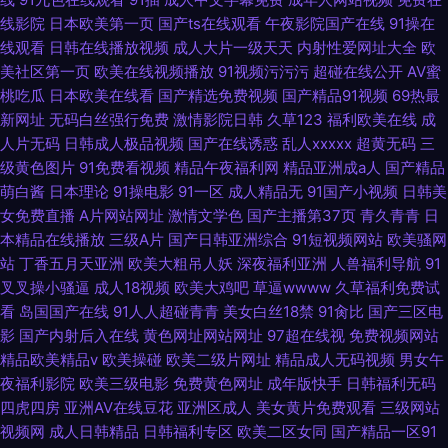
线影院
日本欧美第一页
国产ts在线观看
午夜影院国产在线
91操在
线观看
日韩在线播放视频
成人大片一级天天
内射性爱网址大全
欧
美社区第一页
欧美在线视频播放
91视频污污污
超碰在线公开
AV蜜
桃吃瓜
日本欧美在线看
国产精选免费视频
国产精品91视频
69热最
新网址
无码白丝强行免费
激情影院日韩
久草123
福利欧美在线
成
人片无码
日韩成人极品视频
国产在线诱惑
乱人xxxxx
超黄无码
三
级黄色图片
91免费看视频
精品午夜福利网
精品亚洲成a人
国产精品
萌白酱
日本理论
91操电影
91一区
成人精品无
91国产小视频
日韩美
女免费直播
A片网站网址
激情文学色
国产主播第37页
青久青青
日
本精品在线播放
三级A片
国产日韩亚洲综合
91短视频网站
欧美骚网
站
丁香五月天亚洲
欧美大粗吊人妖
深夜福利亚洲
人兽福利导航
91
叉叉操小骚逼
成人18视频
欧美大鸡吧
草逼wwww
久草福利免费试
看
岛国国产在线
91人人超碰青青
美女白丝18禁
91肏比
国产三区电
影
国产内射后入在线
黄色网址网站网址
97超在线视
免费视频网站
精品欧美精品v
欧美操碰
欧美二级片网址
精品成人无码视频
男女午
夜福利影院
欧美三级电影
免费黄色网址
成年版快手
日韩福利无码
四虎四房
亚洲AV在线豆花
亚洲区成人
美女黄片免费观看
三级网站
视频网
成人日韩精品
日韩福利专区
欧美二区女同
国产精品一区91