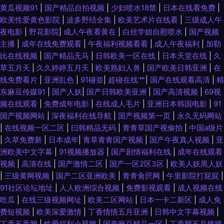
黄瓜视频91
|
国产精品自拍视频
|
少妇喷水18禁
|
日本在线看免费
|
欧美性爱黄色影院
|
波多野结全集
|
欧美艺术片在线看
|
三级成人午
夜电影
|
野花影院
|
成人午夜看黄在
|
白丝学姐自慰喷水
|
国产视频
主播
|
成年在线免费观看
|
午夜福利视频看看
|
成人午夜福利
|
加勒
比在线视频
|
国产精品无马
|
日韩欧美一区在线
|
日本天堂在线
|
久
草五月天
|
久久婷婷五月天
|
欧美熟妇人兽
|
国产欧美日韩亚洲
|
在
线免费看片
|
亚洲乱色
|
91碰並
|
超碰在线艹
|
国产在线观看高清
|
精
东麻豆传媒91
|
国产人妖
|
国产日韩欧美亚洲
|
国产高清视频
|
69视
频在线观看
|
免费成年电影
|
在线成人毛片
|
亚洲日本韩国电影
|
91
国产视频网站
|
深夜福利在线导航
|
国产视频第一页
|
永久无码网站
|
在线视频一区二区
|
曰韩精品无码
|
青青草国产视偷拍
|
中国a级片
|
久草免费新
|
日本成年
|
青草青青国产视频
|
国产午夜真人视频
|
亚
洲欧美中文字幕
|
91视频播放器
|
国产剧情福利在线
|
成年在线观看
视频
|
高清在线
|
国产激情二区
|
国产一区2区3区
|
欧美人妖黑人妖
|
三级黄网视频
|
国产二区亚洲欧美
|
青青肏屄网
|
午里影院打屁屁
|
91社区论坛地址
|
人人欧洲综合视频
|
免费影视观看
|
成人视频在线
吃瓜
|
在线三级视频网址
|
欧美二区网站
|
日本一卡二新区
|
成人免
费短视频
|
欧美深爱激情
|
丁香情情五月亚洲
|
日韩中文字幕视频
|
丁香五香网
|
性爱福利小视频
|
国产麻豆精品一区
|
丁香网五月婷婷