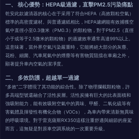
一、 核心優勢：HEPA級過濾，直擊PM2.5污染痛點
乾安此款濾清器的核心在于采用了符合HEPA（高效顆粒空氣）
標準的高密度濾材。與普通濾紙相比，HEPA濾網能有效捕獲空
氣中直徑小至0.3微米（PM0.3）的顆粒物，對于PM2.5（直徑
小于或等于2.5微米的顆粒物）的過濾效率通常高達99%以上。
這意味著，當外界空氣污染嚴重時，它能將絕大部分的灰塵、
花粉、細菌、汽車尾氣中的煙塵等有害物質阻擋在車廂之外，
顯著提升車內空氣的潔凈度。
二、 多效防護，超越單一過濾
“多效”二字體現了其功能的綜合性。除了物理攔截顆粒物，許
多高端型號還融合了活性炭層。活性炭擁有巨大的比表面積和
強吸附能力，能有效吸附空氣中的異味、甲醛、二氧化硫等有
害氣體及揮發性有機化合物（VOCs），為車內帶來清新無異味
的呼吸環境。對于雷克薩斯RX350這樣注重舒適與細節的座駕
而言，這無疑是對原車空調系統的一次重要升級。