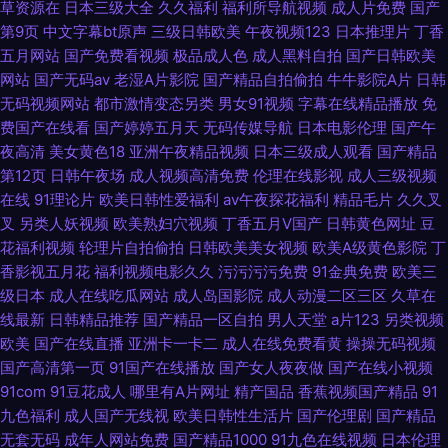
草资源在
日本三级大全
久久福利
福利所导航视频
成人片免费
国产
第9页
中文字幕bt原声
三级日韩欧美
午夜视频123
日本推理片
丁香
五月网站
国产免费看视频
极品成人色
成人黑料自拍
国产日韩欧美
网站
国产无码av
老湿A片影院
国产精品自拍偷拍
牛牛影院A片
日韩
无码视频网站
都市激情变态另类
男女91视频
字幕在线精品播放
免
费国产在线看
国产婷婷五月天
无码传媒导航
日本电影伦理
国产午
夜高清
美女黄色18
亚洲午夜精品视频
日本三级成人观看
国产精品
第12页
日韩午夜场
成人视频高清免费
伦理在线影视
成人三级视频
在线
91理论片
欧美日韩性爱福利
av午夜探花福利
精品毛片
久久叉
叉
另类人妖视频
欧美熟妇穴视频
丁香五月V国产
日韩黄色网址
豆
花福利视频
轮理片自拍偷拍
日韩欧美美女视频
欧美A级黄色影院
丁
香影视五月花
福利视频电影久久
污污污污免费
91金典免费
欧美三
级日本
成人在线吃瓜网站
成人岛国影院
成人动漫二区三区
久草在
线最新
日韩精品推荐
国产精品一区自拍
男人天堂
a片123
另类视频
欧美
国产在线直播
亚洲卡一卡二
成人在线免费看黄
操操无码视频
国产高清第一页
91国产在线播放
国产女人夜夜做
国产在线小视频
91com
91豆花成人
哪里有A片网址
精产国品
香蕉视频国产精品
91
九色福利
成人国产无线视
欧美日韩性生活片
国产伦理剧
国产精品
无套无码
成年人网站免费
国产精品1000
91九色在线视频
日本伦理