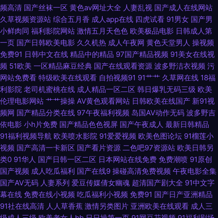
频高清
国产丝袜一区
黄色av网址大全
人妻乱视
国产成人在线网站
区二区 久久精品中文字幕麻豆 91国产 91国产精品乱码久久 91Pron在线观
久草视频资源站
综合五月香
成人app在线
四虎试看
91男女
国产男
小鲜肉同
福利影院网站
激情五月天色色
欧美极品电影
日韩成人第
91无探 91在线观看免费 91影音资源 91熟女露脸视频 91女生裸视频在线看
一页
国产日韩欧美电影
久久机热
成人午夜网
黄色天堂男人
操视频
免费91
日韩中文在线
精品中的精品
97国产精品视频
91美女在线视
99国产er热视频 91在线视频网站总站 A片无码一区日韩 超碰在线进入91 国
频
51欧美
一区精品麻豆经典
国产在线观看资源
波多野洁衣视频
污
网站免费看
特级欧美在线观看
自拍视频91
91艹艹
久草网在线
18福
产自产精品 国产一级无毛不卡 国产精品九九热久久 九一草草 后入白丝 亚洲
利影院
老司机蜜桃在线
成人精品一区二区
韩日爆乳无码三级
欧美
伦理电影网站
艹艹操操
AV黄色观看网站
日韩欧美在线国产
新91视
日韩天美 91国视频 91大神在线视频看看 91露胸 91麻豆传媒国产大片 91豆
频网
国产精品分类在线
97午夜福利视频
岛国AV动作无码
波多野吉
依电影
小h片免费
国产精品色色视屏
国产午夜成人
最新日韩精品
花官网 1024视频国产 91次元免费视频 91黄色变态视频 91福利视频广场 91
91福利视频导航
欧美喷水影院
91爱爱视频
欧美色图论坛
91榴莲小
视频
国产高清一卡新区
国产看片资源
二色吧97资源站
欧美日韩另
超碰资源站 91爱爱在线影院 91老司机福利 91拍拍视频 91蜜桃在线观看 91
类0
91华人
国产日韩一区二区
日本网站在线免费
免费潮喷
91原创
国产视频
成人吃瓜福利
国产在线9
操碰高清免费视频
午夜电影全集
国产精品操笔 91社区男人的天堂 91伪娘在线播放 91淫片电影安装 91视频观
国产AV无码
人妻系列
爱豆传媒倩女幽魂
超清国产剧大全
91中文字
幕在线
免费在线小视频
吃瓜福利小视频
免费91
国产日产亚洲精品
看吴梦梦 91蜜桃传媒一区 91国产丝袜老师 91大片免费看 9178看片视频 福
91社在线高清
人人草香蕉
激情另类图片
亚洲欧美在线观看
成人三
级成人三级
欧美老女人bb
日日操第一页
91网豆花视频
91福利剧场