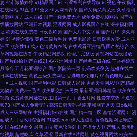
妻
都市激情婷婷
91精品国产91
云涩福利在线导航
91视色
午夜福利
产伊是大成人 国产福利合集99 91vv视频在线观看 超碰福利导航 成人涩在线
在线网站
91直播
91处女
伊人网青青草
国产又爽又黄又无
久草福利
资源网
东方成人在线
国产一级免费大片
成年免费视频网站
国产在
国产91传媒在线观看 婷婷五月天色婷 欧美亚色色片 日本老湿机啪啪视频 欧
线播放网站
亚洲日本视频
淫淫网网
成人影视国产在线
深夜福利网
址
欧美在线免费看
日夜夜欧美
国产大片中文字幕
国产片91
操久婷
美少女性交 国产传媒在线91 91麻豆久久 男人天堂网手机版 欧美性处女精品
婷
91视频你懂得
黄色三级片毛片
免费电影片
日韩欧美爱爱
成人亚
洲区
欧美性16
成人色情黄片在线
在线观看亚洲精品
国产热综合
久
欧州专区 人妻丝袜色图 五月美眉被操 一级片欧美 影音先锋av无码 91白丝秘
草网视频在线看
午夜精品网影院
伦理片完整版
黄视网站在线播放
国产片自拍
国产在线91
AV亚洲网址
国产经典三级在线
丁香婷婷五
月综合
五月花亚洲综合
国产影院第一页
乱码欧美孕交
超碰在线艹
日韩一二三AV 一本久久高清 影音先锋色情av 亚洲欧洲综合日韩精品
日本在线护士
黄色三级免费网址
香港电影伦理片
91黄色电影
亚洲
一区成人视频
国产福利电影
日韩成人影片
男的天堂网AV
国产精品
91Ncom在线 91色鸡免费游戏入口 91视频首页入口在线观看 91猫先生在线
尤物在
免费a一毛片
欧美肠交扩张另类
最新亚洲日韩精品
欧美在线
视频
免费黄色网址在线
主播第一页
丁香五月网
性爱东京热
草逼视
91精品伊人超碰 91破解官网免费 91国产人妖 91插视频 91在线精品视频观看
频78
国产成人免费无码
高清日韩无码视频
宗和网五月天
日b视频
成人三级网站在
主播福利姬h在线
国产精一精二区
基情涩涩网
51漫
91黄色入口 精品国产二区三区三州 91看片婬黄大片网址 女优大全91n a片网
画成人
丁香5月综合网
91爱爱com
伊人涩涩射
黄色视频网址导航
91国在线观看
91最新自拍
黄色软件91
国产操女人
国产乱人
欧美乱
站ww 丝瓜视频草莓视频污 抖阴在线免费看 伊人开心网221 欧美丝袜熟女一
欲视频
超碰吃瓜
久草涩涩
最新在线A片网址
黄色视屏网站
欧美午