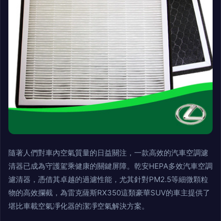
隨著人們對車內空氣質量的日益關注，一款高效的汽車空調濾
清器已成為守護駕乘健康的關鍵屏障。乾安HEPA多效汽車空調
濾清器，憑借其卓越的過濾性能，尤其針對PM2.5等細微顆粒
物的高效攔截，為雷克薩斯RX350這類豪華SUV的車主提供了
堪比車載空氣凈化器的潔凈空氣解決方案。