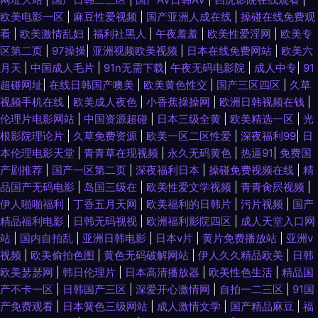
欧美电影一区
|
麻豆性爱视频
|
国产亚洲人成在线
|
操碰在线免费观
看
|
欧美激情乱妇
|
福利社黑人
|
午夜羞羞
|
欧美性爱淫网
|
欧美专
区第二页
|
97操操
|
亚洲视频欧美视频
|
日本在线免费网站
|
欧美六
月天
|
中国成人毛片
|
91n无需下载
|
午夜无码电影院
|
成人中专
|
91
超碰网址
|
在线日韩国产噢美
|
欧美黄色性交
|
国产三区四区
|
久草
视频手机在线
|
欧美成人夜色
|
小香蕉操操网
|
欧洲日韩视频在钱
|
伦理片电影网站
|
中国资源超碰
|
日本三级全黄
|
欧美精选一区
|
光
根影院理论片
|
久草免费资源
|
欧美一区二区性爱
|
深夜福利99
|
日
本伦理电影天堂
|
青青草在现视频
|
永久无码黄色
|
热逼91
|
免费国
产剧推荐
|
国产一区第二页
|
深夜福利日本
|
操碰免费视频在线
|
精
品国产无码电影
|
岛国三级在
|
欧美性爱文学视频
|
青青肏屄视频
|
伊人啪啪福利
|
丁香五月天网
|
欧美福利的日韩片
|
污片视频
|
国产
精品福利电影
|
日韩无码视视
|
欧洲福利影院四区
|
成人天堂入口网
站
|
国内自拍乱
|
亚洲日韩电影
|
日本v片
|
黄片免费播放站
|
亚洲v
视频
|
欧美偷拍色图
|
黄色无码破解网站
|
伊人久久精品欧美
|
日韩
欧美瑟瑟网
|
韩日伦理片
|
日本高清播放器
|
欧美性色生活
|
精品国
产不卡一区
|
日韩国产三区
|
深爱开心激情网
|
自拍一二三区
|
91国
产免费观看
|
日本簧色三级网站
|
成人激情文学
|
国产精品麻豆
|
福