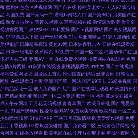
费
蜜桃91色色
A片视频网
国产自在线
操欧美老女人
人人97综合精
品九九 91网站在线免费下载 五月桃花网一道本 韩精品久久 91看片婬黄大片
品
岛国免费
国产无码一二
蜜桃tv网站入口
国产第66页
另类国产在
线
熟女自拍偷拍
青青久视频
久草新视频在线
激情深爱欧美激情
91
网址 91黑料少妇网站 人人乳人人鲁 97性视频 丝袜足交网 第一福利视频导航
视频官网国产
狠狠操-91
91我要操
国产ts视频网站
国产美女视频网
站
91视频成人下载
国产无码色色
91香蕉亚洲精品
91伊人加勒比
欧
影音先锋AV一区 精品久久婷婷网络 91福利社试看三分钟 97伊人网 97视频
美狠狠插
日韩精品高清
黄色av网
日本波多野吉衣
日韩在线观看精
品
日本一级电影
久草网页
97免费艹
岛国一区二区
岛国动作片在
波
97伊人射欧色色 成人AV免费在线观看 极品久久 极品黑丝av 黄色网址求推荐
多野吉衣三级
亚洲AV一卡
在线免费小视频
搞黄网站在线观看
免费
色情A片网扯
91资源在线视频
蜜桃视频网站
91中文
国产在线视频
韩国色片在线 国产传媒专区 激情色播导航 黄色在线免费网址 51吃瓜网乱子
福利爱爱网址
岛国搬运工首页
伦理朋友的妈妈
丝袜女同
日韩性爱
网址
在线观看日本黄
亚洲国产第一网站
国产99不卡
66精品视频
国
伦精品 91导航绯色
产精品探花一区
成人免费国产大片
国产在线网址观看
欧美激情日韩
国产精品无码亚洲
国产一区二区黄片
喷潮一区
福利姬足交在线看
成人午夜网址
五月花无码视频
青青草国产
欧美日韩乱
国产屁屁第
一页
91国产视频网
性爱草逼91AV
免费欧美视频
欧美岛国一区二区
少妇喷水18禁
51漫画APP
丁香五月花激情网
欧美爱爱tv视频
免费
五月丁香视频
97香蕉超级碰碰
国产免费看二区
三级黄色片网站
综
合网黄
在线播放观看
欧美电影在线
伦理片在哪里看
蜜桃午夜网
久